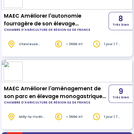
MAEC Améliorer l'autonomie
8
fourragère de son élevage
Très bien
CHAMBRE D'AGRICULTURE DE RÉGION ILE DE FRANCE
d'herbivores
Chevreuse
> 366€ HT
1 jour | 7
(78)
heures
MAEC Améliorer l'aménagement de
9
son parc en élevage monogastrique
Très bien
CHAMBRE D'AGRICULTURE DE RÉGION ILE DE FRANCE
de plein air
Milly-la-Forêt
> 366€ HT
1 jour | 7
(91)
heures