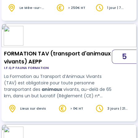
bien-être animal)
Le Mée-sur-
> 250€ HT
1 jour | 7
Seine (77)
heures
FORMATION TAV (transport d'animaux
5
vivants) AEPP
I.F.Q.P FAUNA FORMATION
La Formation au Transport d’Animaux Vivants
(TAV) est obligatoire pour toute personne
transportant des
animaux
vivants, au-delà de 65
km, dans un but lucratif (Règlement (CE) n°
1/2005). Un transport à but lucratif s’entend
exclusivement par un échange d’argent.
Lieux sur devis
> 0€ HT
3 jours | 21
heures
Toutefois, le règlement CE 1/2005 n’est pas limité
à ces activités. Il est également applica…