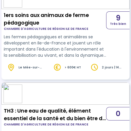
1ers soins aux animaux de ferme
9
pédagogique
Très bien
CHAMBRE D'AGRICULTURE DE RÉGION ILE DE FRANCE
Les fermes pédagogiques et animalières se
développent en Ile-de-France et jouent un rôle
important dans l'éducation à l'environnement et
la sensibilisation au vivant, et dans la dynamique
des territoires. Elles peuvent présenter un
ensemble d’
animaux
de la ferme (animaux de la
Le Mée-sur-
> 600€ HT
2 jours | 14
Seine (77)
heures
basse-cour, ruminants, équidés…) à divers publics
(scolaires, familles..). Si elles proposent peu ou
pas de production agricole, la règlementation liée
à la détention des animaux et les normes
d'hygiène et de sécurité …
TH3 : Une eau de qualité, élément
0
essentiel de la santé et du bien être de
CHAMBRE D'AGRICULTURE DE RÉGION ILE DE FRANCE
vos animaux (Formation labellisée