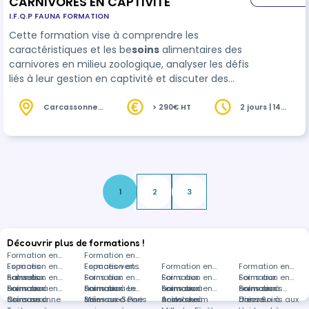
CARNIVORES EN CAPTIVITÉ
I.F.Q.P FAUNA FORMATION
Cette formation vise à comprendre les
caractéristiques et les be
soins
alimentaires des
carnivores en milieu zoologique, analyser les défis
liés à leur gestion en captivité et discuter des
meilleures pratiques pour assurer leur bien-être
et leur conservation.
Carcassonne
> 290€ HT
2 jours | 14
(11)
heures
1
2
3
Découvrir plus de formations !
Formation en
Formation en
Espaces
Formation en
Espaces verts
Formation en
Formation en
Formation en
naturels
Soins aux
Formation en
Soins aux
Formation en
Soins aux
Formation en
Soins aux
Formation en
animaux à
Soins aux
Formation en
animaux à Le
Soins aux
Formation en
animaux à
Soins aux
Formation en
animaux à
Soins aux
Formations
Carcassonne
animaux à
Soins aux
Mée-sur-Seine
animaux à Paris
Soins aux
Andolsheim
animaux à
Soins aux
Dieuze
animaux à
dans Soins aux