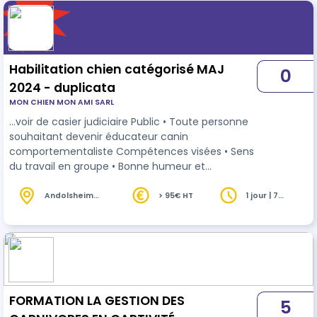
Habilitation chien catégorisé MAJ
0
2024 - duplicata
MON CHIEN MON AMI SARL
…voir de casier judiciaire Public • Toute personne
souhaitant devenir éducateur canin
comportementaliste Compétences visées • Sens
du travail en groupe • Bonne humeur et
capacités relationnel les • Respect et tolérance
en vers les humains et les
animaux
•
Andolsheim
> 95€ HT
1 jour | 7
(68)
heures
Connaissance des chiens • Sens de l'organisation
• Précision et intelligence dans le travail Durée 7 H
FORMATION LA GESTION DES
5