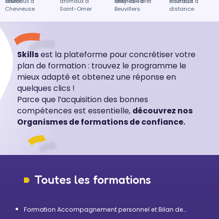
Toulon
animaux à
animaux à
Milly-la-Forêt
animaux à
Houtaud
animaux à
Chevreuse
Saint-Omer
Beuvillers
distance
Skills
est la plateforme pour concrétiser votre
plan de formation : trouvez le programme le
mieux adapté et obtenez une réponse en
quelques clics !
Parce que l’acquisition des bonnes
compétences est essentielle,
découvrez nos
Organismes de formations de confiance.
Toutes les formations
Formation Accompagnement personnel et Bilan de
compétences