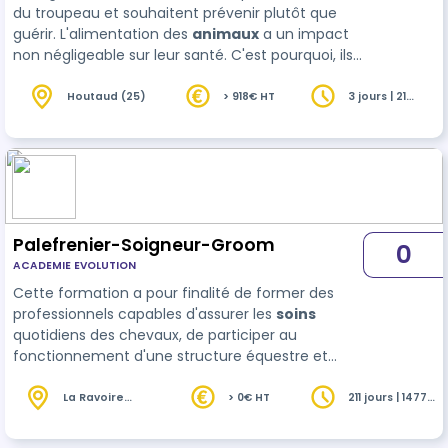
du troupeau et souhaitent prévenir plutôt que
guérir. L'alimentation des
animaux
a un impact
non négligeable sur leur santé. C'est pourquoi, ils
souhaitent découvrir la méthode OBSALIM pour
améliorer le suivi sanitaire du troupeau grâce à
Houtaud (25)
> 918€ HT
3 jours | 21
heures
l'observation des animaux. Ils apprendront à
décrypter les signes des animaux et à pilo…
Palefrenier-Soigneur-Groom
0
ACADEMIE EVOLUTION
Cette formation a pour finalité de former des
professionnels capables d'assurer les
soins
quotidiens des chevaux, de participer au
fonctionnement d'une structure équestre et
d'intervenir dans l'organisation technique,
logistique et sanitaire d'une écurie, qu'elle soit
La Ravoire
> 0€ HT
211 jours | 1477
(73)
heures
orientée vers l'enseignement, la valorisation, le
commerce ou le sp…