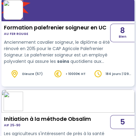
Formation palefrenier soigneur en UC
8
AU FER ROUGE
Bien
Anciennement cavalier soigneur, le diplôme a été
rénové en 2015 pour le CAP Agricole Palefrenier
Soigneur. Le palefrenier soigneur est un employé
polyvalent qui assure les
soins
quotidiens aux
chevaux ainsi que leurs déplacements, les
travaux d’entretien d’écurie, des espaces de
Dieuze (57)
> 10000€ HT
184 jours | 1290
heures
travail des chevaux, des lieux d’accueil du public
et des abords de l’entreprise. Observateur
privilégié, il doit percevoir les changements et …
Initiation à la méthode Obsalim
5
AIF 25-90
Les agriculteurs s'intéressent de près à la santé