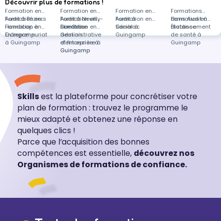
Découvrir plus de formations !
Formation en
Formation en
Formation en
Formations
Audit à Béziers
Formation en
Audit à Neuilly-
Formation en
Audit à
Formation en
dans Audit à
Formation en
Handicap à
Formation en
sur-Seine
Direction
Formation en
Générac
Social à
distance
Établissement
Guingamp
Entrepreneuriat
administrative
Gestion
Guingamp
de santé à
à Guingamp
et financière à
d'entreprise à
Guingamp
Guingamp
Guingamp
Skills
est la plateforme pour concrétiser votre
plan de formation : trouvez le programme le
mieux adapté et obtenez une réponse en
quelques clics !
Parce que l’acquisition des bonnes
compétences est essentielle,
découvrez nos
Organismes de formations de confiance.