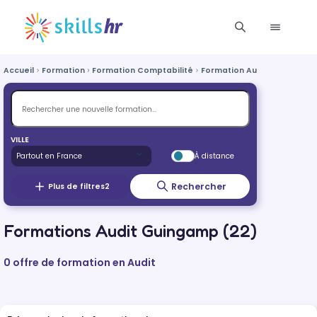
Accueil
Formation
Formation Comptabilité
Formation Audit
Formatio
VILLE
À distance
Rechercher
Plus de filtres
2
Formations Audit Guingamp (22)
0 offre de formation en Audit