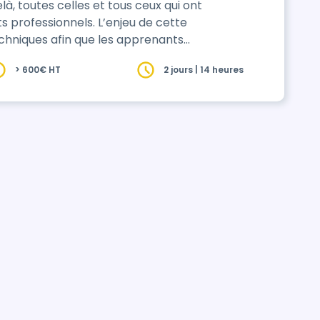
là, toutes celles et tous ceux qui ont
ts professionnels. L’enjeu de cette
chniques afin que les apprenants
 compétences à l’écrit, d’autre part
> 600€ HT
2 jours | 14 heures
ssionnel et enfin d’intégrer les
 Cette for…