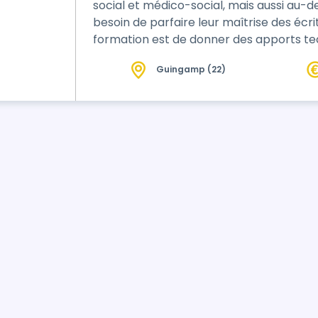
social et médico-social, mais aussi au-de
besoin de parfaire leur maîtrise des écri
formation est de donner des apports te
puissent d’une part se rassurer de leurs
Guingamp (22)
organiser leur pensée dans un écrit profe
contraintes réglementaires et éthiques.