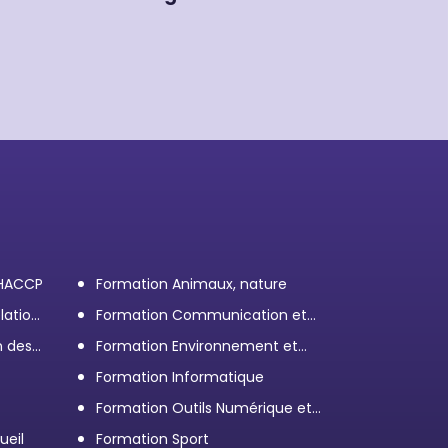
 HACCP
Formation Animaux, nature
lation
Formation Communication et
efficacité personnelle et
n des
Formation Environnement et
professionnelle
démarche RSE
Formation Informatique
Formation Outils Numérique et
e
Bureautique
ueil
Formation Sport