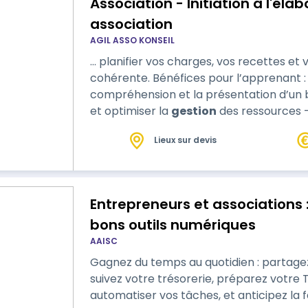
Association - Initiation à l'élaboratio
association
AGIL ASSO KONSEIL
… planifier vos charges, vos recettes et
cohérente. Bénéfices pour l’apprenant : - Gagner en confiance dans la
compréhension et la présentation d’un bud
et optimiser la
gestion
des ressources -
les parties prenantes internes (directio
Lieux sur devis
(financeurs, banques)
Entrepreneurs et associations :
bons outils numériques
AAISC
Gagnez du temps au quotidien : partage
suivez votre trésorerie, préparez votre TVA
automatiser vos tâches, et anticipez la 