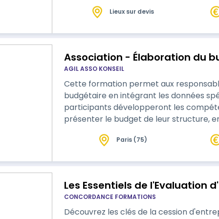
Lieux sur devis
Association - Élaboration du b
AGIL ASSO KONSEIL
Cette formation permet aux responsables
budgétaire en intégrant les données spéc
participants développeront les compét
présenter le budget de leur structure, e
de 3 jours et le tarif au catalogue sont 
Paris (75)
Pour une session sur mesure en intra-as
spécifique.
Les Essentiels de l'Evaluation d
CONCORDANCE FORMATIONS
Découvrez les clés de la cession d'entre