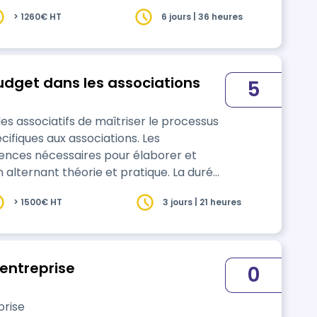
> 1260€ HT
6 jours | 36 heures
udget dans les associations
5
 associatifs de maîtriser le processus
ifiques aux associations. Les
ences nécessaires pour élaborer et
n alternant théorie et pratique. La durée
pour une session en inter-association.
> 1500€ HT
3 jours | 21 heures
sociation, faire une demande de devis
'entreprise
0
prise