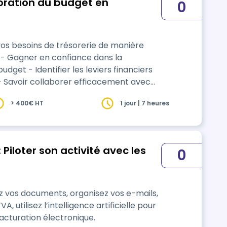
n du budget en
0
 vos besoins de trésorerie de manière
get - Identifier les leviers financiers
 Savoir collaborer efficacement avec
n, comptable, service RH) et externes
> 400€ HT
1 jour | 7 heures
 Piloter son activité avec les
0
z vos documents, organisez vos e-mails,
, utilisez l’intelligence artificielle pour
facturation électronique.