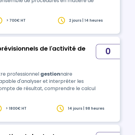
n ensemble de procédures en matière de
> 700€ HT
2 jours | 14 heures
révisionnels de l'activité de
0
itre professionnel
gestion
naire
apable d'analyser et interpréter les
compte de résultat, comprendre le calcul
> 1800€ HT
14 jours | 98 heures