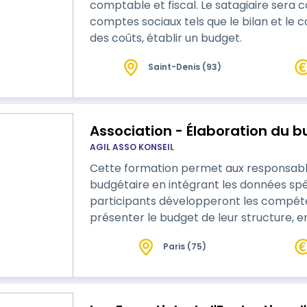
comptable et fiscal. Le satagiaire sera c
comptes sociaux tels que le bilan et le 
des coûts, établir un budget.
Saint-Denis (93)
Association - Élaboration du b
AGIL ASSO KONSEIL
Cette formation permet aux responsables
budgétaire en intégrant les données spéc
participants développeront les compét
présenter le budget de leur structure, e
de 3 jours et le tarif au catalogue sont 
Paris (75)
Pour une session sur mesure en intra-as
spécifique.