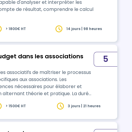
apable d'analyser et interpréter les
compte de résultat, comprendre le calcul
> 1800€ HT
14 jours | 98 heures
udget dans les associations
5
 associatifs de maîtriser le processus
ifiques aux associations. Les
ences nécessaires pour élaborer et
n alternant théorie et pratique. La durée
pour une session en inter-association.
> 1500€ HT
3 jours | 21 heures
sociation, faire une demande de devis