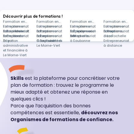
Découvrir plus de formations !
Formation en
Formation en
Formation en
Formation en
Entrepreneuriat
Formation en
Entrepreneuriat
Formation en
Entrepreneuriat
Formation en
Entrepreneuriat
Formation en
à Baie-Mahault
Entrepreneuriat
Formation en
à Paris
Entrepreneuriat
Formation en
à Épinay-sous-
Entrepreneuriat
Formation en
à Ham
Entrepreneuriat
Formations
à Cadenet
Entrepreneuriat
Formation en
à Évry-
Entrepreneuriat
Formation en
Sénart
à Marseille
Entrepreneuriat
à La Rochelle
dans
à Lyon
Direction
Courcouronnes
à Toulouse
Comptabilité à
à Eaubonne
Entrepreneuriat
administrative
Le Morne-Vert
à distance
et financière à
Le Morne-Vert
Skills
est la plateforme pour concrétiser votre
plan de formation : trouvez le programme le
mieux adapté et obtenez une réponse en
quelques clics !
Parce que l’acquisition des bonnes
compétences est essentielle,
découvrez nos
Organismes de formations de confiance.