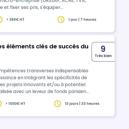
n micro-entreprise (URSSAF, ACRE, TVA,
et fixer ses prix, s'équiper
ientes grâce à un plan d'action de 30
> 299€ HT
1 jour | 7 heures
ariats locaux, offre de lancement), être
les éléments clés de succès du
9
Très bien
compétences transverses indispensables
ssance en intégrant les spécificités de
les projets innovants et/ou à potentiel
our intégrer les codes du financement
> 1000€ HT
13 jours | 33 heures