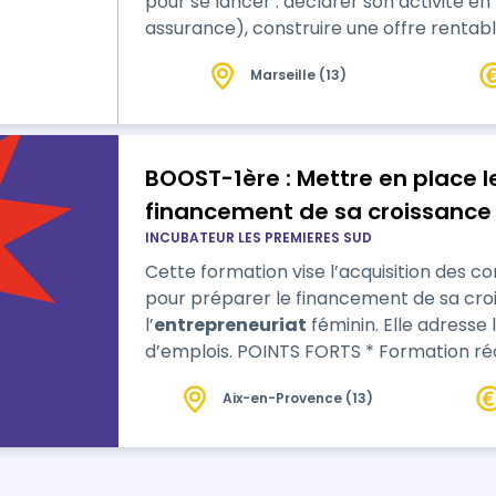
pour se lancer : déclarer son activité e
assurance), construire une offre rentable 
intelligemment, trouver ses premières cl
Marseille (13)
jours (bouche-à-oreille organisé, parten
visible sur internet (fiche d'établi…
BOOST-1ère : Mettre en place 
financement de sa croissance
INCUBATEUR LES PREMIERES SUD
Cette formation vise l’acquisition des 
pour préparer le financement de sa croi
l’
entrepreneuriat
féminin. Elle adresse 
d’emplois. POINTS FORTS * Formation réalisée avec un leveur de fonds parisien
expert des financements des startups p
Aix-en-Provence (13)
hors région * Un mixte c…