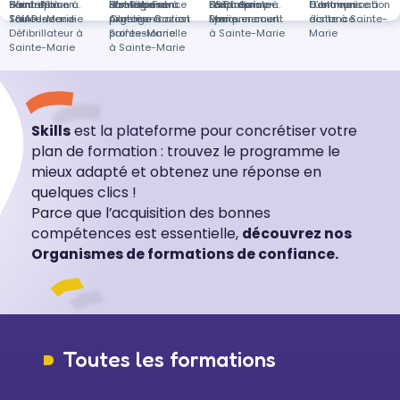
Saint-Alban
d'entreprise à
Sécurité à
Formation en
lès-Rebais
Fort-de-France
d'entreprise à
Stratégie et
Formation en
Loup
Le Chesnay-
d'entreprise à
SST à Sainte-
Formation en
Fublaines
d'entreprise à
Communication
Toulouse
Sainte-Marie
SSIAP Incendie
Argelès-Gazost
pilotage à
Communication
Rocquencourt
Lyon
Marie
Environnement
distance
écrite à Sainte-
Défibrillateur à
Sainte-Marie
professionnelle
à Sainte-Marie
Marie
Sainte-Marie
à Sainte-Marie
Skills
est la plateforme pour concrétiser votre
plan de formation : trouvez le programme le
mieux adapté et obtenez une réponse en
quelques clics !
Parce que l’acquisition des bonnes
compétences est essentielle,
découvrez nos
Organismes de formations de confiance.
Toutes les formations