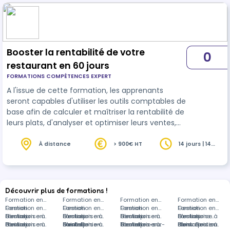
Booster la rentabilité de votre
0
restaurant en 60 jours
FORMATIONS COMPÉTENCES EXPERT
A l'issue de cette formation, les apprenants
seront capables d'utiliser les outils comptables de
base afin de calculer et maîtriser la rentabilité de
leurs plats, d'analyser et optimiser leurs ventes,
ainsi que de construire une carte attractive en
respectant les règles de base.
À distance
> 900€ HT
14 jours | 14
heures
Découvrir plus de formations !
Formation en
Formation en
Formation en
Formation en
Gestion
Formation en
Gestion
Formation en
Gestion
Formation en
Gestion
Formation en
d'entreprise à
Gestion
Formation en
d'entreprise à
Gestion
Formation en
d'entreprise à
Gestion
Formation en
d'entreprise à
Gestion
Formations
Paris
d'entreprise à
Gestion
Formation en
Saint-Denis-
d'entreprise à
Gestion
Formation en
Tourrettes-sur-
d'entreprise à
Gestion
Formation en
Blois
d'entreprise à
dans Gestion
Formation en