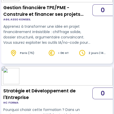
Gestion financière TPE/PME -
0
Construire et financer ses projets
AGIL ASSO KONSEIL
stratégiques
Apprenez à transformer une idée en projet
financièrement irrésistible : chiffrage solide,
dossier structuré, argumentaire convaincant.
Vous saurez exploiter les outils IA/no-code pour
accélérer les simulations financières et
maximiser vos chances devant banquiers ou
Paris (75)
> 0€ HT
2 jours | 14
heures
investisseurs.
Stratégie et Développement de
0
l'Entreprise
HC FORMA
Pourquoi choisir cette formation ? Dans un