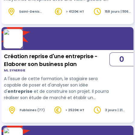
l'entreprise et de son environnement
économique. L'assistant(e) de gestion devra être
Saint-Denis
> 4120€ HT
158 jours | 1106
(93)
heures
cap…
Création reprise d'une entreprise -
0
Elaborer son business plan
ML SYNERGIE
A l'issue de cette formation, le stagiaire sera
capable de poser et d'analyser son idée
d'
entreprise
et de construire son projet. Il pourra
réaliser son étude de marché et établir un
budget prévisionnel.
Fublaines (77)
> 2520€ HT
3 jours | 21
heures