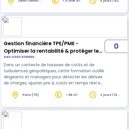
Saint-Denis-
> 5760€ HT
5 jours | 40
lès-Rebais
heures
(77)
Gestion financière TPE/PME -
0
Optimiser la rentabilité & protéger les
AGIL ASSO KONSEIL
marges
Dans un contexte de hausses de coûts et de
turbulences géopolitiques, cette formation outille
dirigeants et managers pour détecter les dérives
de charges, ajuster prix & coûts en temps réel et
instaurer un pilotage de marge résilient. À l’issue,
vous saurez maintenir, voire accroître, votre
Paris (75)
> 0€ HT
2 jours | 14
heures
rentabilité malgré la volatilité mondiale.