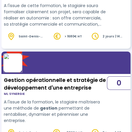
A l'issue de cette formation, le stagiaire saura
formaliser clairement son projet, sera capable de
réaliser en autonomie : son offre commerciale,
sa stratégie commerciale et communication,
son étude de marché, ses formalités
administratives, et choisir son statut juridique et
Saint-Denis-
> 1680€ HT
2 jours | 14
lès-Rebais
heures
son régime fiscal.
(77)
Gestion opérationnelle et stratégie de
0
développement d'une entreprise
ML SYNERGIE
A l'issue de la formation, le stagiaire maîtrisera
une méthode de
gestion
permettant de
rentabiliser, dynamiser et pérenniser une
entreprise.