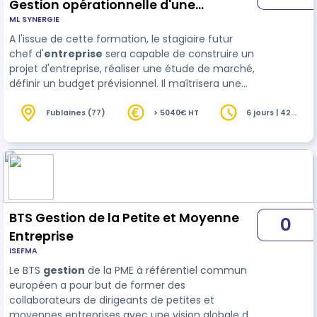
Gestion opérationnelle d'une
ML SYNERGIE
entreprise
A l'issue de cette formation, le stagiaire futur
chef d'
entreprise
sera capable de construire un
projet d'entreprise, réaliser une étude de marché,
définir un budget prévisionnel. Il maîtrisera une
méthode de gestion et pilotage d'entreprise,
permettant de rentabiliser, dynamiser et
Fublaines (77)
> 5040€ HT
6 jours | 42
heures
pérenniser une structure.
BTS Gestion de la Petite et Moyenne
0
Entreprise
ISEFMA
Le BTS
gestion
de la PME à référentiel commun
européen a pour but de former des
collaborateurs de dirigeants de petites et
moyennes entreprises avec une vision globale de