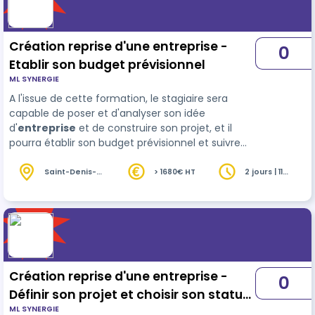
Création reprise d'une entreprise -
0
Etablir son budget prévisionnel
ML SYNERGIE
A l'issue de cette formation, le stagiaire sera
capable de poser et d'analyser son idée
d'
entreprise
et de construire son projet, et il
pourra établir son budget prévisionnel et suivre
son tableau de bord
Saint-Denis-
> 1680€ HT
2 jours | 11
lès-Rebais
heures
(77)
Création reprise d'une entreprise -
0
Définir son projet et choisir son statut
ML SYNERGIE
juridique