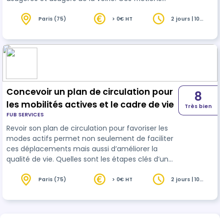
opposent les cyclistes aux automobilistes, mais
aussi les cyclistes aux piéton·nes. Si les enjeux de
Paris (75)
> 0€ HT
2 jours | 10
heures
cohabitation et de partage de l’espace public
sont différents dans les deux cas, il est essentiel
de les comprendre pour les prévenir et les
réduire.
Concevoir un plan de circulation pour
8
les mobilités actives et le cadre de vie
Très bien
FUB SERVICES
Revoir son plan de circulation pour favoriser les
modes actifs permet non seulement de faciliter
ces déplacements mais aussi d’améliorer la
qualité de vie. Quelles sont les étapes clés d’un
projet de plan de circulation ? Quels acteurs y
associer ? Quels arguments mobiliser pour
Paris (75)
> 0€ HT
2 jours | 10
heures
convaincre de sa pertinence ? Cette formation
aborde également l’importance de
l’expérimentation et la meilleure façon