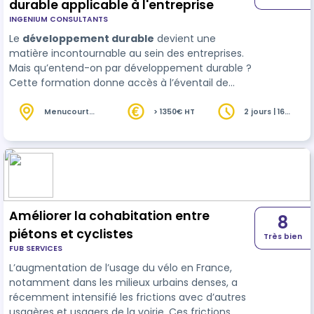
durable applicable à l'entreprise
INGENIUM CONSULTANTS
Le
développement durable
devient une
matière incontournable au sein des entreprises.
Mais qu’entend-on par développement durable ?
Cette formation donne accès à l’éventail de
connaissances sur le sujet. Sont abordés la
genèse de la transition écologique, les loi …
Menucourt
> 1350€ HT
2 jours | 16
(95)
heures
Améliorer la cohabitation entre
8
piétons et cyclistes
Très bien
FUB SERVICES
L’augmentation de l’usage du vélo en France,
notamment dans les milieux urbains denses, a
récemment intensifié les frictions avec d’autres
usagères et usagers de la voirie. Ces frictions