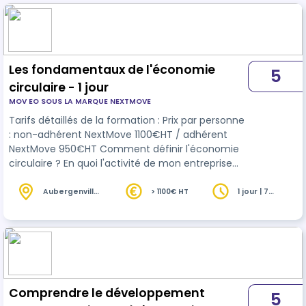
Les fondamentaux de l'économie
5
circulaire - 1 jour
MOV EO SOUS LA MARQUE NEXTMOVE
Tarifs détaillés de la formation : Prix par personne
: non-adhérent NextMove 1100€HT / adhérent
NextMove 950€HT Comment définir l'économie
circulaire ? En quoi l'activité de mon entreprise
est-elle impactée ? Quels sont les exemples
d'industries déjà engagées ? Cette version plus
Aubergenville
> 1100€ HT
1 jour | 7
(78)
heures
courte, dynamique et participative, vous permet
de mieux comprendre le futur de l’industrie
automobile : l'industrie circulaire de la mobilité. Le
+ : vous découvrirez le projet Refactory ,
transformation du site de F…
Comprendre le développement
5