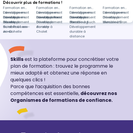
d’appliquer des outils techniques sur un cas
Découvrir plus de formations !
concret.
Formation en
Formation en
Formation en
Formation en
Développement
Formation en
Développement
Formation en
Développement
Formation en
Développement
Formation en
durable à
Développement
Formation en
durable à Paris
Développement
Formation en
durable à
Développement
Formations
durable à
Développement
Béziers
durable à
Développement
durable à
Développement
Strasbourg
durable à Auch
dans
Menucourt
durable à Bron
Saint-Paul-en-
durable à Loos-
Annecy
durable à
Développement
Jarez
en-Gohelle
Cholet
durable à
distance
Skills
est la plateforme pour concrétiser votre
plan de formation : trouvez le programme le
mieux adapté et obtenez une réponse en
quelques clics !
Parce que l’acquisition des bonnes
compétences est essentielle,
découvrez nos
Organismes de formations de confiance.