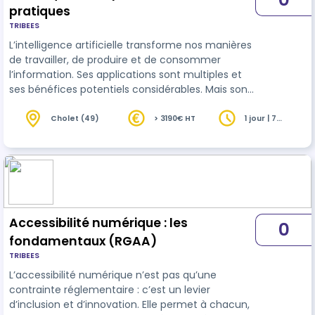
pratiques
TRIBEES
L’intelligence artificielle transforme nos manières
de travailler, de produire et de consommer
l’information. Ses applications sont multiples et
ses bénéfices potentiels considérables. Mais son
déploiement soulève aussi des enjeux majeurs :
transparence, biais, inclusion, consommation
Cholet (49)
> 3190€ HT
1 jour | 7
heures
énergétique, protection des données. Cette
formation propose une première approche des
usages de l’IA, de leurs impacts et des bonnes
pratiques pour adopter une démarche
responsable et éthique.
Accessibilité numérique : les
0
fondamentaux (RGAA)
TRIBEES
L’accessibilité numérique n’est pas qu’une
contrainte réglementaire : c’est un levier
d’inclusion et d’innovation. Elle permet à chacun,