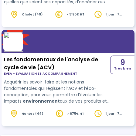
quelles que soient ses capacités, d’accéder aux
services, contenus et outils numériques. Cette
formation offre une compréhension claire des
Cholet (49)
> 3190€ HT
1 jour | 7
heures
enjeux, des obligations et des bonnes pratiques
pour concevoir des interfaces accessibles et
améliorer l’expérience de tous les utilisateurs.
Les fondamentaux de l'analyse de
9
cycle de vie (ACV)
Très bien
EVEA - EVALUATION ET ACCOMPAGNEMENT
Acquérir les savoir-faire et les notions
fondamentales qui régissent l’ACV et l’éco-
conception, pour vous permettre d’évaluer les
impacts
environnement
aux de vos produits et
services.
Nantes (44)
> 675€ HT
1 jour | 7
heures