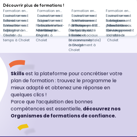
Découvrir plus de formations !
Formation en
Formation en
Formation en
Formation en
Environnement
Formation en
Environnement
Formation en
Environnement
Formation en
Environnement
Formation en
à Paris
Environnement
Formation en
à Lyon
Environnement
Formation en
à Villenave-
Environnement
Formation en
à Artigues-
Environnement
Formations
à Vouillé
Environnement
Formation en
Formation en
à Saint-Vallier-
Environnement
Formation en RSE
d'Ornon
à Pompey
Environnement
près-Bordeaux
à Tourrettes-
dans
Formation en
à Béziers
Espagnol à
Formation en
Allemand à
Formation en
de-Thiey
à Marseille
(Responsabilité
Formation en
à Neuilly-sur-
sur-Loup
Environnement
Développement
Cholet
Gestion du
Cholet
Anglais à
Sociale et
Réseaux sociaux
Seine
à distance
durable à
temps à Cholet
Cholet
Environnementale)
et community
Cholet
à Cholet
management à
Cholet
Skills
est la plateforme pour concrétiser votre
plan de formation : trouvez le programme le
mieux adapté et obtenez une réponse en
quelques clics !
Parce que l’acquisition des bonnes
compétences est essentielle,
découvrez nos
Organismes de formations de confiance.