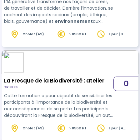
L’IA générative transforme nos façons de créer,
de travailler et de décider. Derrière l’innovation, se
cachent des impacts sociaux (emploi, éthique,
biais, gouvernance) et
environnement
aux
(consommation énergétique, ressources,
empreinte carbone). Cette formation propose
Cholet (49)
> 850€ HT
1 jour | 3
heures
une analyse critique et pragmatique pour
comprendre les enjeux, identifier les risques et
explorer des usages responsables de l’IA.
La Fresque de la Biodiversité : atelier
0
TRIBEES
Cette formation a pour objectif de sensibiliser les
participants à l'importance de la biodiversité et
aux conséquences de sa perte. Les participants
découvriront la Fresque de la Biodiversité, un outil
pédagogique interactif qui permet de mieux
comprendre la complexité des écosystèmes. Ils
Cholet (49)
> 850€ HT
1 jour | 4
heures
auront l'occasion d'utiliser la Fresque pour