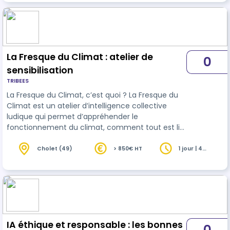
reconstituer les écosystèmes, comprendre les
interactions entre les espèces et évaluer l'impact
de l'homme sur la biodiversité. La formation
comprend également des …
La Fresque du Climat : atelier de
0
sensibilisation
TRIBEES
La Fresque du Climat, c’est quoi ? La Fresque du
Climat est un atelier d’intelligence collective
ludique qui permet d’appréhender le
fonctionnement du climat, comment tout est lié
et pourquoi il est essentiel d’agir. C’est un jeu de
42 cartes basé sur les données du GIEC, qui est la
Cholet (49)
> 850€ HT
1 jour | 4
heures
référence scientifique internationale en matière
de changement climatique. Les participant·e·s
doivent poser ensemble les cartes sur une table
et les relier entre elles pour former une Fresque
présentant des causes …
IA éthique et responsable : les bonnes
0