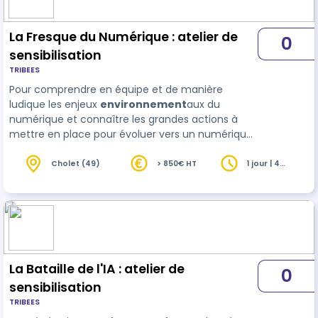
La Fresque du Numérique : atelier de
0
sensibilisation
TRIBEES
Pour comprendre en équipe et de manière
ludique les enjeux
environnement
aux du
numérique et connaître les grandes actions à
mettre en place pour évoluer vers un numérique
plus durable. La Fresque du Numérique est un
atelier ludique et collaboratif de 3 heures avec
Cholet (49)
> 850€ HT
1 jour | 4
heures
une pédagogie similaire à celle de La Fresque du
…
La Bataille de l'IA : atelier de
0
sensibilisation
TRIBEES