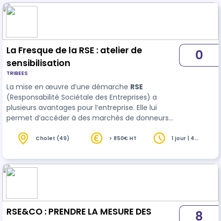
Environnementale)
La Fresque de la RSE : atelier de
0
sensibilisation
TRIBEES
La mise en œuvre d’une démarche
RSE
(Responsabilité Sociétale des Entreprises) a
plusieurs avantages pour l’entreprise. Elle lui
permet d’accéder à des marchés de donneurs
d’ordre qui l’exigent. Elle améliore son image de
marque pour attirer et fidéliser ses clients et ses
Cholet (49)
> 850€ HT
1 jour | 4
heures
talents. …
RSE&CO : PRENDRE LA MESURE DES
8