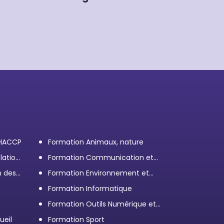
 HACCP
Formation Animaux, nature
lation
Formation Communication et
efficacité personnelle et
n des
Formation Environnement et
professionnelle
démarche RSE
Formation Informatique
Formation Outils Numérique et
e
Bureautique
ueil
Formation Sport