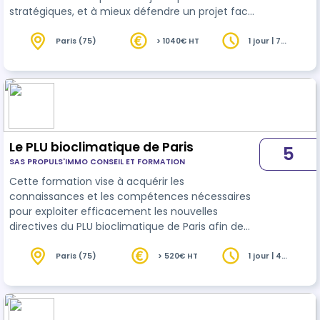
stratégiques, et à mieux défendre un projet face
aux défis juridiques.
Paris (75)
> 1040€ HT
1 jour | 7
heures
Le PLU bioclimatique de Paris
5
SAS PROPULS'IMMO CONSEIL ET FORMATION
Cette formation vise à acquérir les
connaissances et les compétences nécessaires
pour exploiter efficacement les nouvelles
directives du PLU bioclimatique de Paris afin de
favoriser des projets immobiliers durables et
respectueux de l'environnement.
Paris (75)
> 520€ HT
1 jour | 4
heures