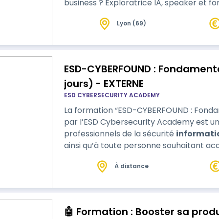
business ? Exploratrice IA, speaker et f
une formation poussée sur Midjourney et
Lyon (69)
J'aborde le sujet avec pédagogie et éthi
complète et éclairée. La formation est …
ESD-CYBERFOUND : Fondamentau
jours) - EXTERNE
ESD CYBERSECURITY ACADEMY
La formation “ESD-CYBERFOUND : Fonda
par l’ESD Cybersecurity Academy est un
professionnels de la sécurité
informati
ainsi qu’à toute personne souhaitant ac
cybersécurité. La formation couvre un la
À distance
concepts de base de la cybersécurité, l
🤖 Formation : Booster sa produ