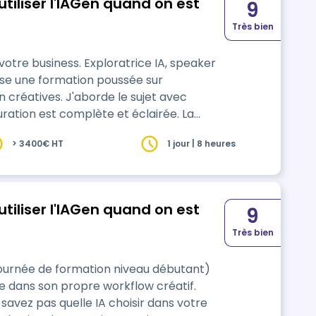
tiliser l'IAGen quand on est
9
Très bien
votre business. Exploratrice IA, speaker
ose une formation poussée sur
n créatives. J'aborde le sujet avec
ration est complète et éclairée. La
ncrets. Il est recommandé
> 3400€ HT
1 jour | 8 heures
te à disposition pendant la formation
tiliser l'IAGen quand on est
9
Très bien
urnée de formation niveau débutant)
lle dans son propre workflow créatif.
savez pas quelle IA choisir dans votre