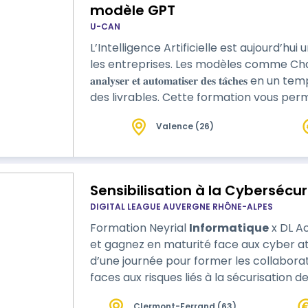
modèle GPT
U-CAN
L’Intelligence Artificielle est aujourd’hu
les entreprises. Les modèles comme ChatGPT permettent de 𝐫𝐞́𝐝𝐢𝐠𝐞𝐫, 𝐬𝐲𝐧𝐭𝐡𝐞́𝐭𝐢𝐬𝐞𝐫,
𝐚𝐧𝐚𝐥𝐲𝐬𝐞𝐫 𝐞𝐭 𝐚𝐮𝐭𝐨𝐦𝐚𝐭𝐢𝐬𝐞𝐫 𝐝𝐞𝐬 𝐭𝐚̂
des livrables. Cette formation vous permet d’explorer les outils d’IA existants, de
𝐫𝐞́𝐝𝐢𝐠𝐞𝐫 𝐝𝐞𝐬 𝐩𝐫𝐨𝐦𝐩𝐭𝐬 𝐞𝐟𝐟𝐢𝐜𝐚𝐜𝐞𝐬, 
Valence (26)
méthodologie de l’« arbre des pensées » pour 𝐬𝐭𝐫𝐮𝐜𝐭𝐮
Vous re…
Sensibilisation à la Cybersécur
DIGITAL LEAGUE AUVERGNE RHÔNE-ALPES
Formation Neyrial
Informatique
x DL Academy Dével
et gagnez en maturité face aux cyber attaques ! Une formati
d’une journée pour former les collabora
faces aux risques liés à la sécurisation 
Clermont-Ferrand (63)