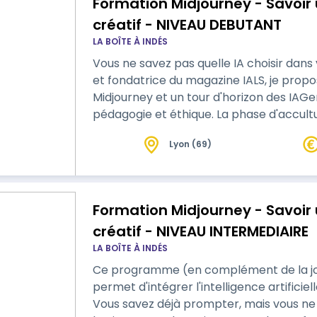
Formation Midjourney - Savoir u
créatif - NIVEAU DEBUTANT
LA BOÎTE À INDÉS
Vous ne savez pas quelle IA choisir dans 
et fondatrice du magazine IALS, je prop
Midjourney et un tour d'horizon des IAGe
pédagogie et éthique. La phase d'accultu
formation est pointue, pratique et les applicatifs co
Lyon (69)
d’avoir Deepl, Linguee ou Google transla
Formation Midjourney - Savoir u
créatif - NIVEAU INTERMEDIAIRE
LA BOÎTE À INDÉS
Ce programme (en complément de la jo
permet d'intégrer l'intelligence artificie
Vous savez déjà prompter, mais vous ne 