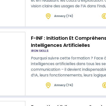
et en réduisant les coûts d’exploitation
vision claire des usages de l’IA dans l’ind
données et la maintenance prédictive. Le programme de formation peut être
Annecy (74)
ajusté en durée et en contenu selon les 
Une ingénier…
F-INF : Initiation Et Compréhen
Intelligences Artificielles
IRON SKILLS
Pourquoi suivre cette formation ? Face à la montée en puissance des
intelligences artificielles dans tous les s
communication – il devient indispensab
d’IA, leurs fonctionnements, leurs logiqu
quotidien. Cette formation vise à démysti
Annecy (74)
distinguer et utiliser intelligemment les
Gamma, Copilot, etc.) selon les besoi…