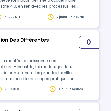
. Cette formation permet d’acquérir une
ustrie 4.0, en lien avec les processus, les
> 1000€ HT
2 jours | 14 heures
besoins spécifiques de votre entreprise.
sion Des Différentes
0
ecteurs – industrie, formation, gestion,
le de comprendre les grandes familles
es, mais aussi leurs usages pratiques au
fier l’IA en donnant les clés pour
> 500€ HT
1 jour | 7 heures
 IA actuelles (ChatGPT, Midjourney,