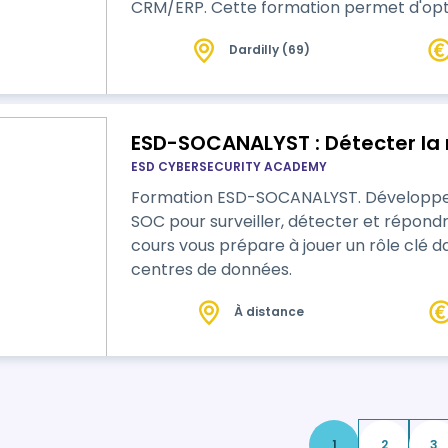
CRM/ERP. Cette formation permet d'opti
Dardilly (69)
ESD-SOCANALYST : Détecter la 
ESD CYBERSECURITY ACADEMY
Formation ESD-SOCANALYST. Développez
SOC pour surveiller, détecter et répon
cours vous prépare à jouer un rôle clé d
centres de données.
À distance
1
2
3