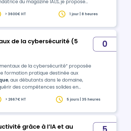
ondatrice du magazine IALS, je propose
 un tour d'horizon des IAGen créatives.
> 3600€ HT
1 jour | 8 heures
que. La phase d'acculturation est
x de la cybersécurité (5
0
mentaux de la cybersécurité” proposée
e formation pratique destinée aux
que
, aux débutants dans le domaine,
quérir des compétences solides en
rge éventail de sujets, y compris les
> 2667€ HT
5 jours | 35 heures
es techniques de prot…
ctivité grâce à l’IA et au
5