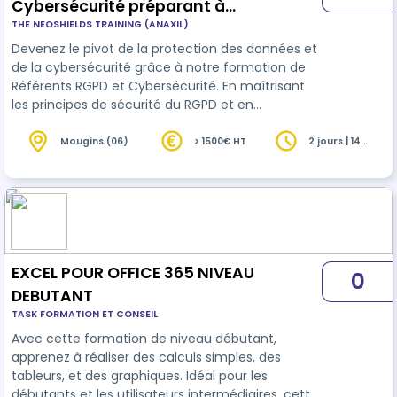
Cybersécurité préparant à
THE NEOSHIELDS TRAINING (ANAXIL)
certification Bureau Véritas
Devenez le pivot de la protection des données et
de la cybersécurité grâce à notre formation de
Référents RGPD et Cybersécurité. En maîtrisant
les principes de sécurité du RGPD et en
comprenant l'importance vitale de la
cybersécurité dans la conformité, vous serez le
Mougins (06)
> 1500€ HT
2 jours | 14
heures
moteur qui guidera l'organisme vers un avenir
numérique sûr et conforme. FORMATION
EGALEMENT DISPONIBLE EN INTRA-ENTREPRISE, NOUS
CONTACTER POUR DEVIS.
EXCEL POUR OFFICE 365 NIVEAU
0
DEBUTANT
TASK FORMATION ET CONSEIL
Avec cette formation de niveau débutant,
apprenez à réaliser des calculs simples, des
tableurs, et des graphiques. Idéal pour les
débutants et les utilisateurs intermédiaires, cette