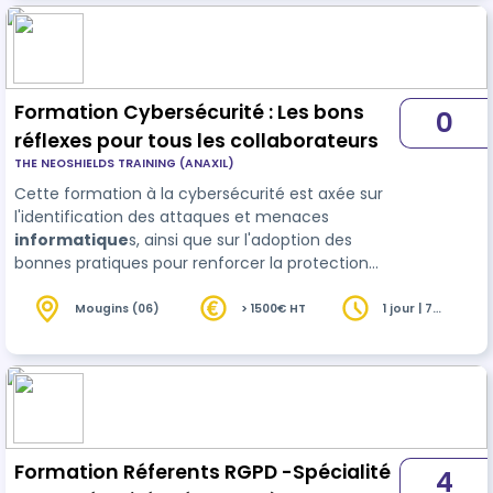
éventail de sujets, y compris les concepts de
base de la cybersécurité, les techniques de prot…
Formation Cybersécurité : Les bons
0
réflexes pour tous les collaborateurs
THE NEOSHIELDS TRAINING (ANAXIL)
Cette formation à la cybersécurité est axée sur
l'identification des attaques et menaces
informatique
s, ainsi que sur l'adoption des
bonnes pratiques pour renforcer la protection
des données. FORMATION EGALEMENT DISPONIBLE
EN INTRA-ENTREPRISE, NOUS CONTACTER POUR
Mougins (06)
> 1500€ HT
1 jour | 7
heures
DEVIS.
Formation Réferents RGPD -Spécialité
4