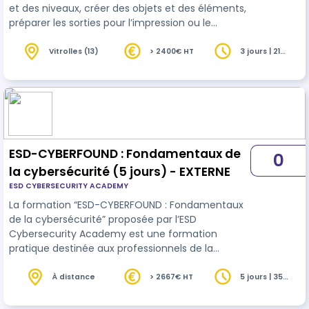
et des niveaux, créer des objets et des éléments,
préparer les sorties pour l’impression ou le
traçage
Vitrolles (13)
> 2400€ HT
3 jours | 21
heures
ESD-CYBERFOUND : Fondamentaux de
0
la cybersécurité (5 jours) - EXTERNE
ESD CYBERSECURITY ACADEMY
La formation “ESD-CYBERFOUND : Fondamentaux
de la cybersécurité” proposée par l’ESD
Cybersecurity Academy est une formation
pratique destinée aux professionnels de la
sécurité
informatique
, aux débutants dans le
domaine, ainsi qu’à toute personne souhaitant
À distance
> 2667€ HT
5 jours | 35
heures
acquérir des compétences solides en
cybersécurité. La formation couvre un large