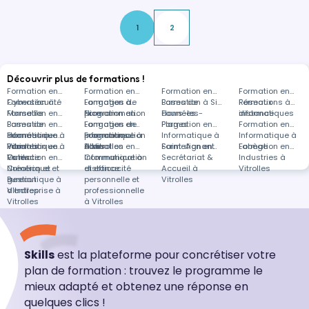
1
2
Découvrir plus de formations !
Formation en
Formation en
Formation en
Formation en
Cybersécurité
Formation à
Langages de
Formation à
Bases de
Formation à Six-
Réseaux
Formations à
Marseille
Formation en
programmation
Nice
Formation en
données
Fours-les-
informatiques
distance
Bases de
Formation en
Langages de
Formation en
Plages
Formation en
Formation en
données à
Informatique à
Formation en
programmation
Informatique à
Formations
Informatique à
Informatique à
Vitrolles
Paris
Informatique à
Formation en
à Vitrolles
Albi
dans
Formation en
Saint-Agnant
Formation en
Labège
Formation en
Valence
Outils
Formation en
Informatique à
Communication
Secrétariat &
Industries à
Numérique et
Création et
distance
et efficacité
Accueil à
Vitrolles
Bureautique à
gestion
personnelle et
Vitrolles
Vitrolles
d'entreprise à
professionnelle
Vitrolles
à Vitrolles
Skills
est la plateforme pour concrétiser votre
plan de formation : trouvez le programme le
mieux adapté et obtenez une réponse en
quelques clics !