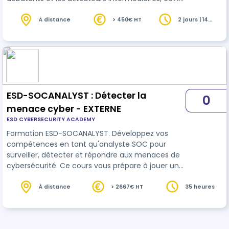
formation vous rendra rapidement opérationnel
pour tirer le meilleur parti d'Excel dans votre
À distance
> 450€ HT
2 jours | 14
heures
travail quotidien.
ESD-SOCANALYST : Détecter la
0
menace​ cyber - EXTERNE
ESD CYBERSECURITY ACADEMY
Formation ESD-SOCANALYST. Développez vos
compétences en tant qu'analyste SOC pour
surveiller, détecter et répondre aux menaces de
cybersécurité. Ce cours vous prépare à jouer un
rôle clé dans la sécurité opérationnelle des
centres de données.
À distance
> 2667€ HT
35 heures