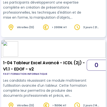
Les participants développeront une expertise
complète en création de présentations
professionnelles, les techniques d'édition et de
mise en forme, la manipulation d'objets,
l'organisation structurée, les fonctionnalités
dynamiques et l'impression adaptée.
Vitrolles (13)
> 2000€ HT
3 jours | 21
heures
1-04 Tableur Excel Avancé - ICDL (2j) -
0
V1.1 - EDOF - v2
FAST FORMATION INFORMATIQUE
Les candidats réussissant ce module maîtriseront
l'utilisation avancée d'un tableur. Cette formation
complète leur permettra de produire des
documents professionnels et précis, en
exploitant pleinement les fonctionnalités du
tableur.
Vitrolles (13)
> 1500€ HT
2 jours | 14