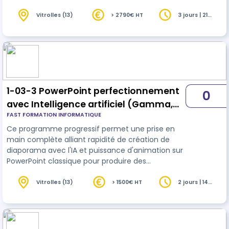
diaporamas dynamiques et professionnels.
Vitrolles (13)
> 2790€ HT
3 jours | 21
heures
1-03-3 PowerPoint perfectionnement
0
avec Intelligence artificiel (Gamma,
FAST FORMATION INFORMATIQUE
Luvvoice et AudioConvert )– 2 jours-
Ce programme progressif permet une prise en
ICDL -v2
main complète alliant rapidité de création de
diaporama avec l'IA et puissance d'animation sur
PowerPoint classique pour produire des
diaporamas dynamiques et professionnels.
Vitrolles (13)
> 1500€ HT
2 jours | 14
heures