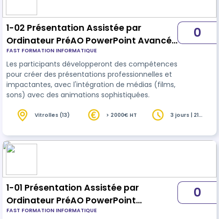
1-02 Présentation Assistée par
0
Ordinateur PréAO PowerPoint Avancé-
FAST FORMATION INFORMATIQUE
ICDL (3j) - v1.1 - EDOF v2
Les participants développeront des compétences
pour créer des présentations professionnelles et
impactantes, avec l'intégration de médias (films,
sons) avec des animations sophistiquées.
Vitrolles (13)
> 2000€ HT
3 jours | 21
heures
1-01 Présentation Assistée par
0
Ordinateur PréAO PowerPoint
FAST FORMATION INFORMATIQUE
Standard - ICDL (3j) - v6.1 - v2