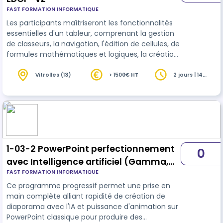
FAST FORMATION INFORMATIQUE
Les participants maîtriseront les fonctionnalités
essentielles d'un tableur, comprenant la gestion
de classeurs, la navigation, l'édition de cellules, de
formules mathématiques et logiques, la création
de graphiques, et la préparation à l'impression.
Vitrolles (13)
> 1500€ HT
2 jours | 14
heures
1-03-2 PowerPoint perfectionnement
0
avec Intelligence artificiel (Gamma,
FAST FORMATION INFORMATIQUE
Luvvoice et AudioConvert )– ICDL (3j) -
Ce programme progressif permet une prise en
v2
main complète alliant rapidité de création de
diaporama avec l'IA et puissance d'animation sur
PowerPoint classique pour produire des