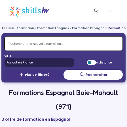
Accueil
Formation
Formation Langues
Formation Espagnol
Formation 
VILLE
À distance
Rechercher
Plus de filtres
2
Formations Espagnol Baie-Mahault
(971)
0 offre de formation en Espagnol