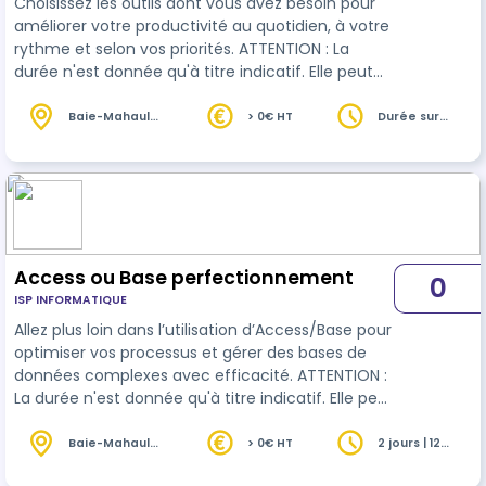
Choisissez les outils dont vous avez besoin pour
améliorer votre productivité au quotidien, à votre
rythme et selon vos priorités. ATTENTION : La
durée n'est donnée qu'à titre indicatif. Elle peut
être adaptée en fonction de votre niveau initial
Baie-Mahault
> 0€ HT
Durée sur
(971)
devis
Access ou Base perfectionnement
0
ISP INFORMATIQUE
Allez plus loin dans l’utilisation d’Access/Base pour
optimiser vos processus et gérer des bases de
données complexes avec efficacité. ATTENTION :
La durée n'est donnée qu'à titre indicatif. Elle peut
être adaptée en fonction de votre niveau initial
Baie-Mahault
> 0€ HT
2 jours | 12
(971)
heures