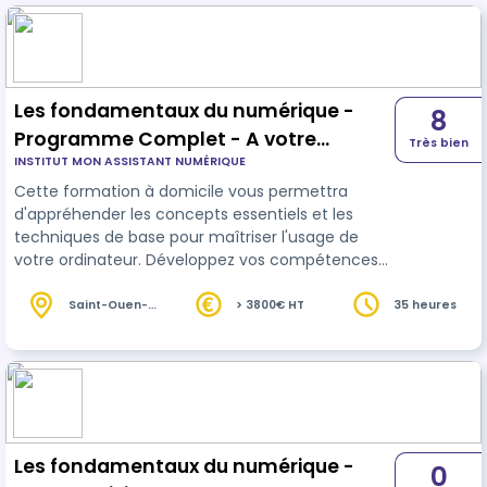
Les fondamentaux du numérique -
8
Programme Complet - A votre
Très bien
INSTITUT MON ASSISTANT NUMÉRIQUE
domicile - M@n Fougères - Vallée du
Cette formation à domicile vous permettra
Couesnon
d'appréhender les concepts essentiels et les
techniques de base pour maîtriser l'usage de
votre ordinateur. Développez vos compétences
numérique
s utiles dans votre vie personnelle,
professionnelle et citoyenne
Saint-Ouen-
> 3800€ HT
35 heures
des-Alleux
(35)
Les fondamentaux du numérique -
0