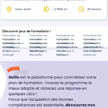
numérique
s utiles dans votre vie personnelle,
professionnelle et citoyenne
Saint-Nolff
> 2780€ HT
25 heures
(56)
Découvrir plus de formations !
Formation en
Formation en
Formation en
Formation en
Inclusion
Formation en
Inclusion
Formation en
Inclusion
Formation en
Inclusion
Formation en
numérique à La
Inclusion
Formation en
numérique à
Inclusion
Formation en
numérique à
Inclusion
Formation en
numérique à
Inclusion
Formations
Rochelle
numérique à
Inclusion
Campagne-
numérique à
Inclusion
Vitry-sur-Seine
numérique à La
Inclusion
Saint-Nolff
numérique à
dans Inclusion
Rully
numérique à
lès-Hesdin
Hyères
numérique à
Garde-
numérique à
Saint-Étienne
numérique à
Changé
Marseille
Adhémar
Pontivy
distance
Skills
est la plateforme pour concrétiser votre
plan de formation : trouvez le programme le
mieux adapté et obtenez une réponse en
quelques clics !
Parce que l’acquisition des bonnes
compétences est essentielle,
découvrez nos