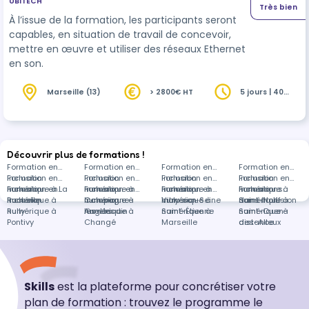
UBITECH
Très bien
À l’issue de la formation, les participants seront
capables, en situation de travail de concevoir,
mettre en œuvre et utiliser des réseaux Ethernet
en son.
Marseille (13)
> 2800€ HT
5 jours | 40
heures
Découvrir plus de formations !
Formation en
Formation en
Formation en
Formation en
Inclusion
Formation en
Inclusion
Formation en
Inclusion
Formation en
Inclusion
Formation en
numérique à La
Inclusion
Formation en
numérique à
Inclusion
Formation en
numérique à
Inclusion
Formation en
numérique à
Inclusion
Formations
Rochelle
numérique à
Inclusion
Campagne-
numérique à
Inclusion
Vitry-sur-Seine
numérique à
Inclusion
Saint-Nolff
numérique à
dans Inclusion
Rully
numérique à
lès-Hesdin
Angers
numérique à
Saint-Étienne
numérique à
Saint-Ouen-
numérique à
Pontivy
Changé
Marseille
des-Alleux
distance
Skills
est la plateforme pour concrétiser votre
plan de formation : trouvez le programme le