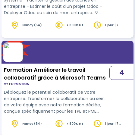
système - Faciliter la gestion des tâches en
entreprise - Estimer le coût d’un projet Odoo -
Déployer Odoo au sein de mon entreprise. 💡
Pourquoi VY Formation se distingue : - Expertise
de terrain : Nos formateurs, riches d'une
Nancy (54)
> 800€ HT
1 jour | 7
heures
expérience professionnelle solide, vous
apporteront des conseils pratiques et applicables.
- Approche interactive : Des séances alliant
théorie et pratique pour une application directe
et mesurable. - Flexibilité : Option…
Formation Améliorer le travail
4
collaboratif grâce à Microsoft Teams
VY FORMATION
Débloquez le potentiel collaboratif de votre
entreprise. Transformez la collaboration au sein
de votre équipe avec notre formation dédiée,
conçue spécifiquement pour les TPE et PME
souhaitant exploiter pleinement Microsoft Teams
🎯 Objectifs Pédagogiques : - Identifier la plus-
Nancy (54)
> 800€ HT
1 jour | 7
heures
value de Teams dans le travail collaboratif. -