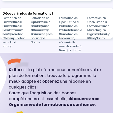
Utiliser les fonctionnalités essentielles de Teams.
- Paramétrer la solution et gérer les droits au plus
près de vos besoins. 💡 Pourquoi VY Formation se
Découvrir plus de formations !
distingue : - …
Formation en
Formation en
Formation en
Formation en
Open Office à
Formation en
Open Office à
Formations
Open Office à
Open Office à
Paris
Open Office à
Formation en
Saint-Maur-
dans Open
Formation en
Valence
Formation en
Fort-de-France
Formation en
Saint-Laurent-
Habilitations à
Formation en
des-Fossés
Office à
HSE à Nancy
Formation en
Petite enfance à
Formation en
Marketing
Formation en
de-Mure
Nancy
Sensibilisation
Formation en
distance
Autres langues
Formation en
Nancy
Réseaux
Formation en
digital à Nancy
Élus IRP et CSE à
Formation en
à Nancy
Communication
à Nancy
Sécurité à
sociaux et
Élus: santé,
Nancy
SST à Nancy
visuelle à
Nancy
community
sécurité et
Nancy
management à
conditions de
Nancy
travail à Nancy
Skills
est la plateforme pour concrétiser votre
plan de formation : trouvez le programme le
mieux adapté et obtenez une réponse en
quelques clics !
Parce que l’acquisition des bonnes
compétences est essentielle,
découvrez nos
Organismes de formations de confiance.