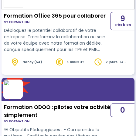
Formation Office 365 pour collaborer
9
VY FORMATION
Très bien
Débloquez le potentiel collaboratif de votre
entreprise. Transformez la collaboration au sein
de votre équipe avec notre formation dédiée,
conçue spécifiquement pour les TPE et PME
souhaitant exploiter pleinement les outils
numériques d'
Office
365. 🚀 L'importance de la
Nancy (54)
> 800€ HT
2 jours | 14
heures
formation pour votre succès : 75% des
entreprises estiment que la collaboration
améliore significativement la productivité.
Réduction des coûts opérationnels jusqu'à 20%
avec l'adoption d'Office 365. En maîtrisant O…
Formation ODOO : pilotez votre activité
0
simplement
VY FORMATION
🎯 Objectifs Pédagogiques : - Comprendre le