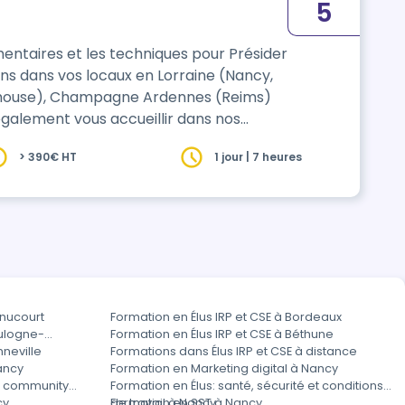
5
entaires et les techniques pour Présider
ons dans vos locaux en Lorraine (Nancy,
nes (Reims)
galement vous accueillir dans nos
> 390€ HT
1 jour | 7 heures
enucourt
Formation en Élus IRP et CSE à Bordeaux
oulogne-
Formation en Élus IRP et CSE à Béthune
nneville
Formations dans Élus IRP et CSE à distance
ancy
Formation en Marketing digital à Nancy
t community
Formation en Élus: santé, sécurité et conditions
cy
de travail à Nancy
Formation en SST à Nancy