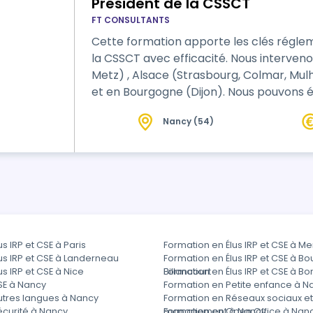
Président de la CSSCT
FT CONSULTANTS
Cette formation apporte les clés réglem
la CSSCT avec efficacité. Nous interven
Metz) , Alsace (Strasbourg, Colmar, Mulhouse), Champagne Arden
et en Bourgogne (Dijon). Nous pouvons é
locaux de Vandœuvre-lès-Nancy.
Nancy (54)
s IRP et CSE à Paris
Formation en Élus IRP et CSE à M
us IRP et CSE à Landerneau
Formation en Élus IRP et CSE à B
s IRP et CSE à Nice
Billancourt
Formation en Élus IRP et CSE à Bo
SE à Nancy
Formation en Petite enfance à N
utres langues à Nancy
Formation en Réseaux sociaux e
écurité à Nancy
management à Nancy
Formation en Open Office à Nan