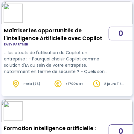
Maîtriser les opportunités de
0
l'Intelligence Artificielle avec Copilot
EASY PARTNER
… les atouts de l'utilisation de Copilot en
entreprise : - Pourquoi choisir Copilot comme
solution d'IA au sein de votre entreprise,
notamment en terme de sécurité ? - Quels sont
les avantages à utiliser l'IA dans une utilisation
quotidienne des
outils
Microsoft 365 ? -
Paris (75)
> 1700€ HT
2 jours | 14
heures
Comment utiliser des Prompts et répondre à tous
les cas d'usage ?
Formation Intelligence artificielle :
0