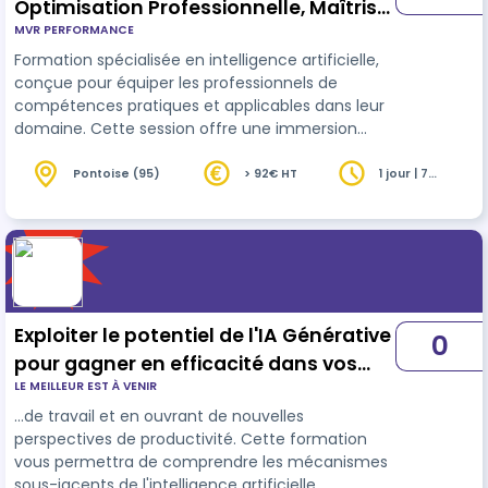
Optimisation Professionnelle, Maîtrise
MVR PERFORMANCE
des Outils Avancés et Techniques de
Formation spécialisée en intelligence artificielle,
Prompting
conçue pour équiper les professionnels de
compétences pratiques et applicables dans leur
domaine. Cette session offre une immersion
dans les
outils
d'IA les plus innovants, avec une
approche axée sur les applications concrètes et
Pontoise (95)
> 92€ HT
1 jour | 7
heures
transférables dans le monde professionnel. De la
formulation de prompts intelligents à l'analyse
des données, chaque module est conçu pour
vous fournir une compréhe…
Exploiter le potentiel de l'IA Générative
0
pour gagner en efficacité dans vos
LE MEILLEUR EST À VENIR
pratiques professionnelles - Online
…de travail et en ouvrant de nouvelles
perspectives de productivité. Cette formation
vous permettra de comprendre les mécanismes
sous-jacents de l'intelligence artificielle