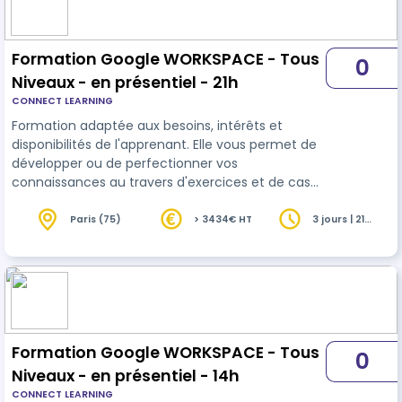
tout en conservant un haut niveau de rigueur et
de confidentialité.
Formation Google WORKSPACE - Tous
0
Niveaux - en présentiel - 21h
CONNECT LEARNING
Formation adaptée aux besoins, intérêts et
disponibilités de l'apprenant. Elle vous permet de
développer ou de perfectionner vos
connaissances au travers d'exercices et de cas
concrets réalisés. 21 heures en présentiel avec un
formateur expérimenté.. En INTRA-ENTREPRISE ou
Paris (75)
> 3434€ HT
3 jours | 21
heures
dans nos locaux sur PARIS 8
Formation Google WORKSPACE - Tous
0
Niveaux - en présentiel - 14h
CONNECT LEARNING