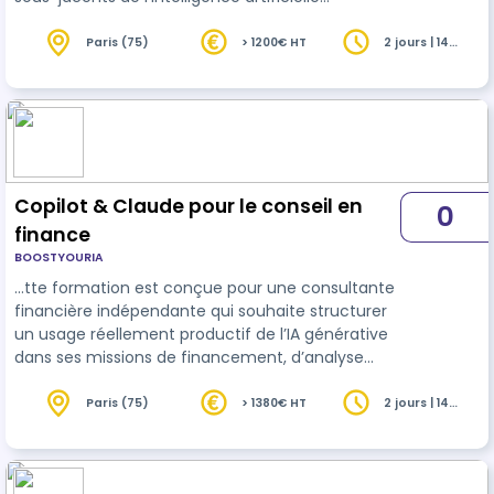
générative, de maîtriser le prompt engineering,
de comparer les principaux
outils
du marché et
Paris (75)
> 1200€ HT
2 jours | 14
heures
d'intégrer ces technologies dans vos pratiques
professionnelles, tout en abordant les enjeux
éthiques et de confidentialité. L’intégration de
l’intelligence artificielle dans les tâches
quotidiennes permet aux équipes de se libérer d…
Copilot & Claude pour le conseil en
0
finance
BOOSTYOURIA
…tte formation est conçue pour une consultante
financière indépendante qui souhaite structurer
un usage réellement productif de l’IA générative
dans ses missions de financement, d’analyse
financière et de M&A. L’objectif n’est pas de
découvrir des
outils
de façon théorique, mais de
Paris (75)
> 1380€ HT
2 jours | 14
heures
mettre en place une méthode de travail
réutilisable pour produire plus vite, mieux qualifier
les dossiers et standardiser la qualité des livrables,