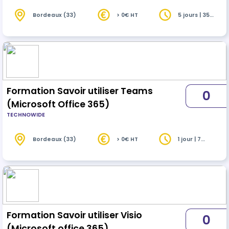
Bordeaux (33)
> 0€ HT
5 jours | 35
heures
Formation Savoir utiliser Teams
0
(Microsoft Office 365)
TECHNOWIDE
Bordeaux (33)
> 0€ HT
1 jour | 7
heures
Formation Savoir utiliser Visio
0
(Microsoft office 365)