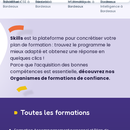
à Bordeaux
Bordeaux
Élus IRP et CSE à
Eure
Bordeaux
Bordeaux
Sécurité à
informatiques à
Multimédia à
Bordeaux
Bordeaux
Business
Bordeaux
Bordeaux
Bordeaux
Bordeaux
Intelligence à
Bordeaux
Skills
est la plateforme pour concrétiser votre
plan de formation : trouvez le programme le
mieux adapté et obtenez une réponse en
quelques clics !
Parce que l’acquisition des bonnes
compétences est essentielle,
découvrez nos
Organismes de formations de confiance.
Toutes les formations