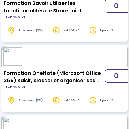
Formation Savoir utiliser les
0
fonctionnalités de Sharepoint
TECHNOWIDE
(Microsoft Office 365)
Bordeaux (33)
> 450€ HT
1 jour | 7
heures
Formation OneNote (Microsoft Office
0
365) Saisir, classer et organiser ses
TECHNOWIDE
notes
Bordeaux (33)
> 450€ HT
1 jour | 7
heures