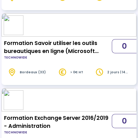
heures
Formation Savoir utiliser les outils
0
bureautiques en ligne (Microsoft
TECHNOWIDE
Office 365)
Bordeaux (33)
> 0€ HT
2 jours | 14
heures
Formation Exchange Server 2016/2019
0
- Administration
TECHNOWIDE