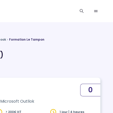
look
Formation Le Tampon
)
0
Microsoft Outllok
> 200€ HT
1 jour | 4 heures