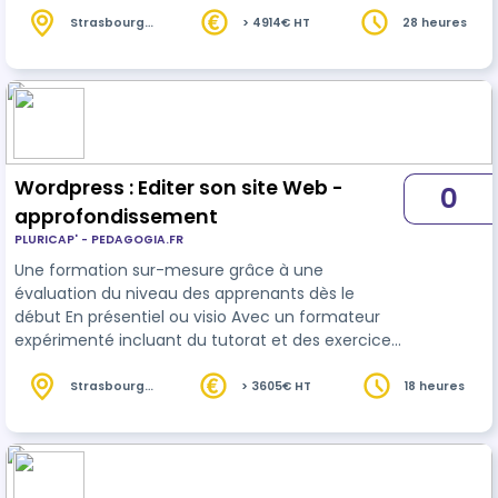
pratiques par la mise en situation
Strasbourg
> 4914€ HT
28 heures
(67)
Wordpress : Editer son site Web -
0
approfondissement
PLURICAP' - PEDAGOGIA.FR
Une formation sur-mesure grâce à une
évaluation du niveau des apprenants dès le
début En présentiel ou visio Avec un formateur
expérimenté incluant du tutorat et des exercices
pratiques par la mise en situation
Strasbourg
> 3605€ HT
18 heures
(67)