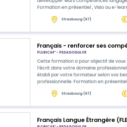
développer leurs compétences langagière
Formation en présentiel , Visio ou e-lear
besoins
Strasbourg (67)
Français - renforcer ses comp
PLURICAP' - PEDAGOGIA.FR
Cette formation a pour objectif de vous
l’écrit dans votre domaine professionnel. Un programme personnalisé sera
établi par votre formateur selon vos bes
professionnelle. Formation en présentiel , Visio ou e-learning avec tutorat, on
s'adapte …
Strasbourg (67)
Français Langue Étrangère (FLE
PLURICAP' - PEDAGOGIA.FR