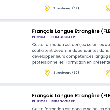
s'adapte à vos besoins
Strasbourg (67)
Français Langue Étrangère (FLE
PLURICAP' - PEDAGOGIA.FR
Cette formation est conçue selon les ob
souhaitent devenir indépendantes dans 
développer leurs compétences langagièr
professionnelles. Formation en présentiel , Visio ou e-learning avec tutorat, on
s'adapte à vos besoins
Strasbourg (67)
Français Langue Etrangère (FLE
PLURICAP' - PEDAGOGIA.FR
Cette formation est conçue selon les ob