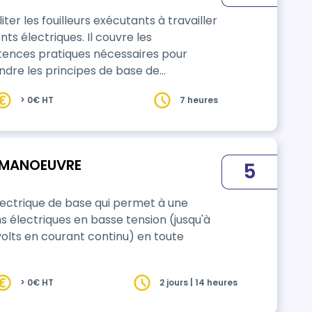
er les fouilleurs exécutants à travailler
s électriques. Il couvre les
tences pratiques nécessaires pour
ndre les principes de base de
océdures de sécurité appropriées lors de
> 0€ HT
7 heures
imité d'installations électriques.
E MANOEUVRE
5
 électrique de base qui permet à une
ns électriques en basse tension (jusqu'à
 volts en courant continu) en toute
> 0€ HT
2 jours | 14 heures