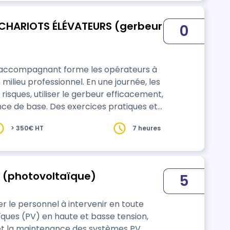
CHARIOTS ÉLÉVATEURS (gerbeur
0
r accompagnant forme les opérateurs à
milieu professionnel. En une journée, les
 risques, utiliser le gerbeur efficacement,
ance de base. Des exercices pratiques et
our valider les compétences acquises.
> 350€ HT
7 heures
V (photovoltaïque)
5
er le personnel à intervenir en toute
aïques (PV) en haute et basse tension,
 et la maintenance des systèmes PV.