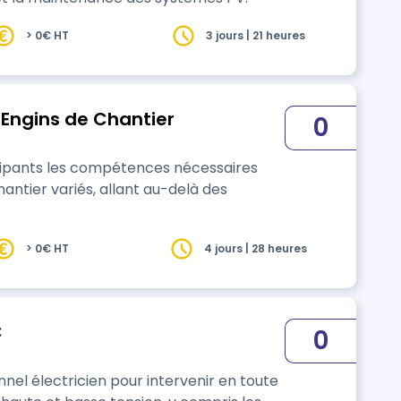
> 0€ HT
3 jours | 21 heures
 Engins de Chantier
0
icipants les compétences nécessaires
antier variés, allant au-delà des
> 0€ HT
4 jours | 28 heures
C
0
nnel électricien pour intervenir en toute