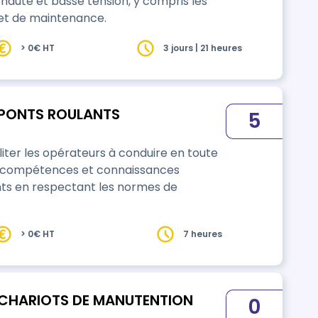
s haute et basse tension, y compris les
et de maintenance.
> 0€ HT
3 jours | 21 heures
 PONTS ROULANTS
5
ter les opérateurs à conduire en toute
les compétences et connaissances
ts en respectant les normes de
> 0€ HT
7 heures
 CHARIOTS DE MANUTENTION
0