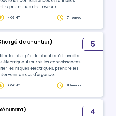
couvre les connaissances essentielles
n et la protection des réseaux.
> 0€ HT
7 heures
(Chargé de chantier)
5
er les chargés de chantier à travailler
électrique. Il fournit les connaissances
er les risques électriques, prendre les
tervenir en cas d'urgence.
> 0€ HT
11 heures
Exécutant)
4