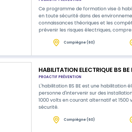
Ce programme de formation vise à habilit
en toute sécurité dans des environnement
connaissances théoriques et les compé
prévenir les risques électriques, compre
l'électricité, et mettre en œuvre les pr
Compiègne (60)
la réalisation de travaux de fouille à prox
HABILITATION ELECTRIQUE BS B
PROACTIF PRÉVENTION
L'habilitation BS BE est une habilitation
personne d'intervenir sur des installatio
1000 volts en courant alternatif et 1500
sécurité.
Compiègne (60)