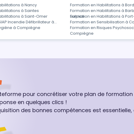
bilitations à Nancy
Formation en Habilitations à Bor
bilitations à Saintes
Formation en Habilitations à Bar
bilitations à Saint-Omer
Sulpice
Formation en Habilitations à Po
IAP Incendie Défibrillateur à
Formation en Sensibilisation à 
Hygiène à Compiègne
Formation en Risques Psychosoc
Compiègne
ateforme pour concrétiser votre plan de formation
ponse en quelques clics !
quisition des bonnes compétences est essentielle,