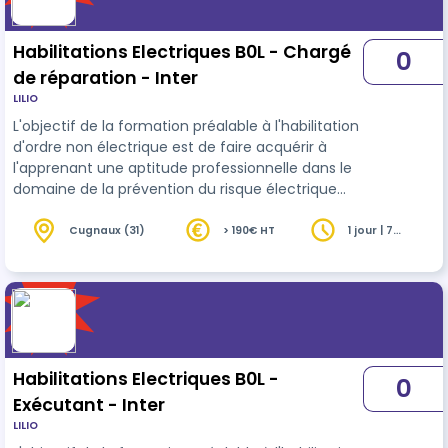
Habilitations Electriques B0L - Chargé
0
de réparation - Inter
LILIO
L'objectif de la formation préalable à l'habilitation
d'ordre non électrique est de faire acquérir à
l'apprenant une aptitude professionnelle dans le
domaine de la prévention du risque électrique
pour les opérations sur des véhicules et engins à
motorisation thermique, électrique ou hybride
Cugnaux (31)
> 190€ HT
1 jour | 7
heures
ayant une source d’énergie électrique
embarquée très basse tension (TBT) ou basse
tension (BT) La norme NF C 18550 énonce les
prescriptions applicable à cette formation. La
formation préalable à l'habilitatio…
Habilitations Electriques B0L -
0
Exécutant - Inter
LILIO