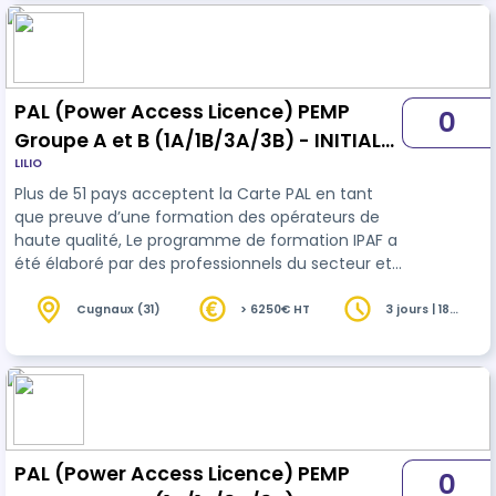
(Powered Access Licence) PEMP permet aux
opérateurs d'acquérir les connaissances
théoriques et pratiques nécessaires à l'util…
PAL (Power Access Licence) PEMP
0
Groupe A et B (1A/1B/3A/3B) - INITIALE-
LILIO
INTRA
Plus de 51 pays acceptent la Carte PAL en tant
que preuve d’une formation des opérateurs de
haute qualité, Le programme de formation IPAF a
été élaboré par des professionnels du secteur et
est certifié par le TÜV comme étant conforme à
la norme internationale ISO 18878 Plates-formes
Cugnaux (31)
> 6250€ HT
3 jours | 18
heures
élévatrices mobiles de personnel - Formation des
opérateurs (conducteurs). La formation PAL
(Powered Access Licence) PEMP permet aux
opérateurs d'acquérir les connaissances
théoriques et pratiques nécessaires à l'util…
PAL (Power Access Licence) PEMP
0