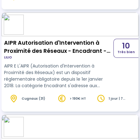
heures
ayant une source d’énergie électrique
embarquée très basse tension (TBT) ou basse
tension (BT). La norme NF C 18550 énonce les
prescriptions applicable à cette formation. La
formation préalable à l'habilitation é…
AIPR Autorisation d'Intervention à
10
Proximité des Réseaux - Encadrant -
Très bien
LILIO
INTER
AIPR E L'AIPR (Autorisation d'Intervention à
Proximité des Réseaux) est un dispositif
réglementaire obligatoire depuis le 1er janvier
2018. La catégorie Encadrant s'adresse aux
personnes qui dirigent ou supervisent des équipes
réalisant des travaux à proximité de réseaux. Elle
Cugnaux (31)
> 190€ HT
1 jour | 7
heures
couvre l'ensemble des obligations réglementaires
applicables en phase préparation et exécution
des travaux : exploitation des DT-DICT,
organisation du chantier, respect des distances
de sécurité, surveillance des opérations…