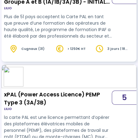
Groupe A et B (1A/1B/3A/3B) - INITIALE-
LILIO
INTER
Plus de 51 pays acceptent la Carte PAL en tant
que preuve d’une formation des opérateurs de
haute qualité, Le programme de formation IPAF a
été élaboré par des professionnels du secteur et
est certifié par le TÜV comme étant conforme à
la norme internationale ISO 18878 Plates-formes
Cugnaux (31)
> 1250€ HT
3 jours | 18
heures
élévatrices mobiles de personnel - Formation des
opérateurs (conducteurs). La formation PAL
(Powered Access Licence) PEMP permet aux
opérateurs d'acquérir les connaissances
théoriques et pratiques nécessaires à l'util…
xPAL (Power Access Licence) PEMP
5
Type 3 (3A/3B)
LILIO
la carte PAL est une licence permettant d’opérer
des plateformes élévatrices mobiles de
personnel (PEMP), des plateformes de travail sur
mât (PTDM) ou de monte-charges (MC). Pour