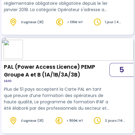
réglementaire obligatoire obligatoire depuis le 1er
janvier 2018. La catégorie Opérateur s'adresse aux
personnes qui exécutent physiquement des
travaux à proximité de réseaux. Elle couvre les
Cugnaux (31)
> 135€ HT
1 jour | 4
heures
obligations réglementaires applicables en phase
d'exécution : lecture des documents de chantier,
respect des distances de sécurité, techniques
d'excavation manuelle et conduite à tenir en cas
d'incident. Les réseaux concern…
PAL (Power Access Licence) PEMP
5
Groupe A et B (1A/1B/3A/3B)
LILIO
Plus de 51 pays acceptent la Carte PAL en tant
que preuve d’une formation des opérateurs de
haute qualité, Le programme de formation IPAF a
été élaboré par des professionnels du secteur et
est certifié par le TÜV comme étant conforme à
la norme internationale ISO 18878 Plates-formes
Cugnaux (31)
> 1100€ HT
2 jours | 14
heures
élévatrices mobiles de personnel - Formation des
opérateurs (conducteurs). La formation PAL