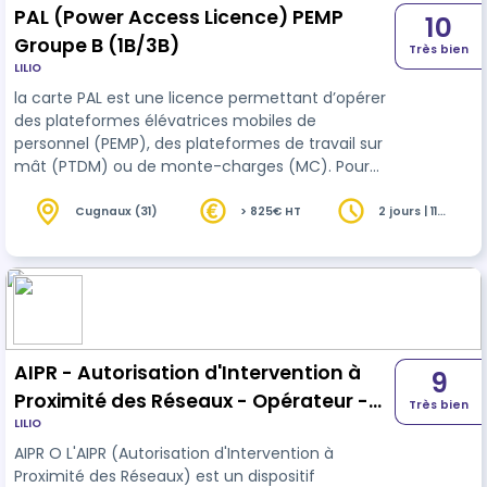
PAL (Power Access Licence) PEMP
10
Groupe B (1B/3B)
Très bien
LILIO
la carte PAL est une licence permettant d’opérer
des plateformes élévatrices mobiles de
personnel (PEMP), des plateformes de travail sur
mât (PTDM) ou de monte-charges (MC). Pour
obtenir une carte PAL, les opérateurs doivent
suivre une formation IPAF et passer un test dans
Cugnaux (31)
> 825€ HT
2 jours | 11
heures
un centre de formation agréé par l’IPAF. Plus de 51
pays acceptent la Carte PAL en tant que preuve
d’une formation des opérateurs de haute qualité
à l’échelle mondiale. L'IPAF a émis plus de 2
millions de cartes PAL, attest…
AIPR - Autorisation d'Intervention à
9
Proximité des Réseaux - Opérateur -
Très bien
LILIO
INTER
AIPR O L'AIPR (Autorisation d'Intervention à
Proximité des Réseaux) est un dispositif