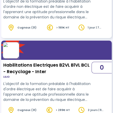
L'objectif de la formation préalable à l'habilitation
d'ordre non électrique est de faire acquérir à
l'apprenant une aptitude professionnelle dans le
domaine de la prévention du risque électrique
pour les opérations sur des véhicules et engins à
motorisation thermique, électrique ou hybride
Cugnaux (31)
> 190€ HT
1 jour | 7
heures
ayant une source d’énergie électrique
embarquée très basse tension (TBT) ou basse
tension (BT) La norme NF C 18550 énonce les
prescriptions applicable à cette formation. La
formation préalable à l'habilitatio…
Habilitations Electriques B2VL B1VL BCL
0
- Recyclage - Inter
LILIO
L'objectif de la formation préalable à l'habilitation
d'ordre électrique est de faire acquérir à
l'apprenant une aptitude professionnelle dans le
domaine de la prévention du risque électrique
pour les opérations sur des véhicules et engins à
motorisation thermique, électrique ou hybride
Cugnaux (31)
> 289€ HT
2 jours | 11