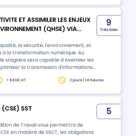
TIVITE ET ASSIMILER LES ENJEUX
9
ENVIRONNEMENT (QHSE) VIA
Très bien
ualité, la sécurité, l'environnement, et
 à la transformation numérique. Au
 stagiaire sera capable d’Assimiler les
 optimiser la transmission d'informations
cation interne, anticiper les risques pour
> 840€ HT
2 jours | 14 heures
orting digital des prestations ; suite à
 (CSE) SST
5
dition de Travail vous permettra de
 CSE en matière de SSCT, les obligations