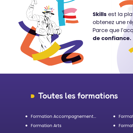
Skills
est la pl
obtenez une ré
Parce que l’ac
de confiance.
Toutes les formations
Formation Accompagnement
Format
personnel et Bilan de
transp
Formation Arts
Format
compétences