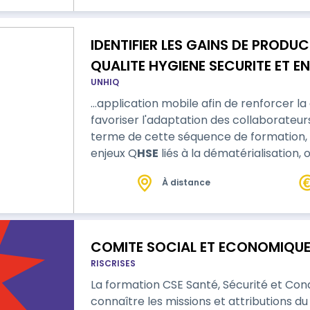
IDENTIFIER LES GAINS DE PRODUC
QUALITE HYGIENE SECURITE ET 
UNHIQ
L'INTELLIGENCE ARTIFICIELLE
…application mobile afin de renforcer la q
favoriser l'adaptation des collaborateurs
terme de cette séquence de formation, le
enjeux Q
HSE
liés à la dématérialisation,
via le cloud et l'IA, améliorer la communi
À distance
l'amélioration continue, et réaliser un rep
l’obtent…
COMITE SOCIAL ET ECONOMIQUE
RISCRISES
La formation CSE Santé, Sécurité et Con
connaître les missions et attributions du