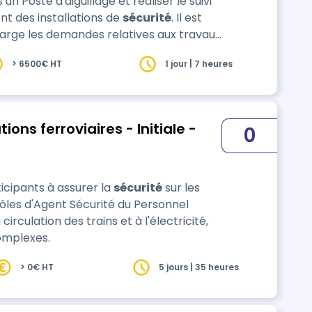
un Poste d'aiguillage et réaliser le suivi
t des installations de
sécurité
. Il est
rge les demandes relatives aux travaux
raitement des incidents de circulations
> 6500€ HT
1 jour | 7 heures
érangement de passages à niveau, ...)
ons ferroviaires - Initiale -
0
icipants à assurer la
sécurité
sur les
 rôles d'Agent Sécurité du Personnel
circulation des trains et à l'électricité,
complexes.
> 0€ HT
5 jours | 35 heures