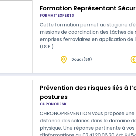
Formation Représentant Sécuri
FORMAT' EXPERTS
Cette formation permet au stagiaire d'ê
missions de coordination des tâches de
emprises ferroviaires en application de l
(I.S.F.)
Douai (59)
Prévention des risques liés à l’
postures
CHRONODESK
CHRONOPRÉVENTION vous propose une so
distance des salariés dans le domaine de 
physique. Une réponse pertinente à vos obl
d’informations au 02.41.20.06.20 Art R4541-8 du Code du travail : « L’employeur