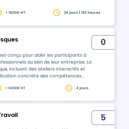
> 1800€ HT
26 jours | 182 heures
isques
0
t conçu pour aider les participants à
rofessionnels au sein de leur entreprise. La
ue, incluant des ateliers interactifs et
pplication concrète des compétences
> 1400€ HT
4 jours
Travail
5