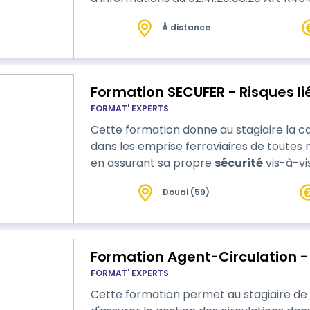
fait bénéficier les travailleurs dont l’a
À distance
manuelles : 1° D’une information sur les r
activités ne sont pas exécutées d’une 
Formation SECUFER - Risques l
FORMAT' EXPERTS
Cette formation donne au stagiaire la 
dans les emprise ferroviaires de toutes 
en assurant sa propre
sécurité
vis-à-vis
Douai (59)
Formation Agent-Circulation -
FORMAT' EXPERTS
Cette formation permet au stagiaire de