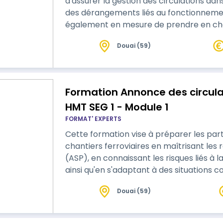
d'assurer la gestion des circulations dans 
des dérangements liés au fonctionnemen
également en mesure de prendre en cha
en mode S9A n°1, ainsi que d'assurer le t
Douai (59)
(déraillement, divagation de bestiaux, d
Formation Annonce des circulati
HMT SEG 1 - Module 1
FORMAT' EXPERTS
Cette formation vise à préparer les part
chantiers ferroviaires en maîtrisant les
(ASP), en connaissant les risques liés à la 
ainsi qu'en s'adaptant à des situations 
Douai (59)