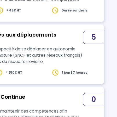
ctivité comporte des manutentions
> 42€ HT
Durée sur devis
isques qu’ils encourent lorsque les
man…
iés aux déplacements
5
capacité de se déplacer en autonomie
nature (SNCF et autres réseaux français)
 du risque ferroviaire.
> 250€ HT
1 jour | 7 heures
 Continue
0
 maintenir des compétences afin