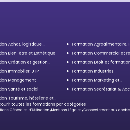
ion Achat, logistique,
Formation Agroalimentaire,
ort
ion Bien-être et Esthétique
Formation Commercial et re
client
ion Création et gestion
Formation Droit et formatio
eprise
Élus
ion Immobilier, BTP
Formation Industries
tion Management
Formation Marketing et
Communication d'entrepris
ion Santé et social
Formation Secrétariat & Acc
ion Tourisme, hôtellerie et
ration
courir toutes les formations par catégories
ions Générales d’Utilisation
•
Mentions Légales
•
Consentement aux cookie