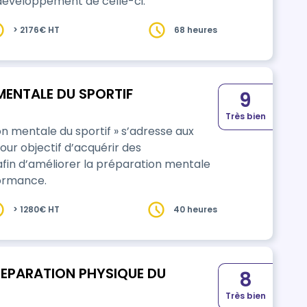
 développement de celle-ci.
> 2176€ HT
68 heures
 MENTALE DU SPORTIF
9
Très bien
 mentale du sportif » s’adresse aux
our objectif d’acquérir des
in d’améliorer la préparation mentale
formance.
> 1280€ HT
40 heures
REPARATION PHYSIQUE DU
8
Très bien