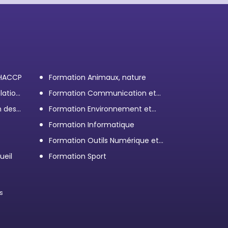
 HACCP
Formation Animaux, nature
lation
Formation Communication et
efficacité personnelle et
n des
Formation Environnement et
professionnelle
démarche RSE
Formation Informatique
Formation Outils Numérique et
e
Bureautique
ueil
Formation Sport
s