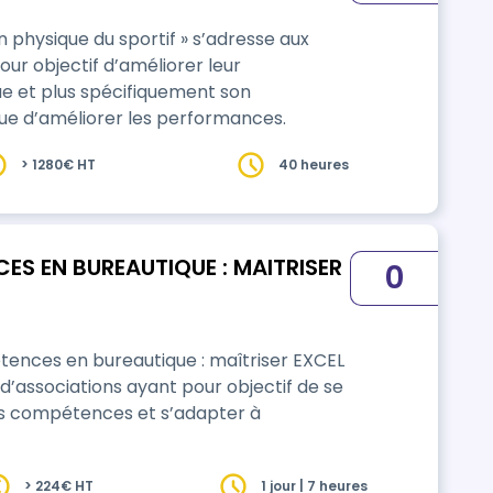
 physique du sportif » s’adresse aux
our objectif d’améliorer leur
ue et plus spécifiquement son
vue d’améliorer les performances.
> 1280€ HT
40 heures
ES EN BUREAUTIQUE : MAITRISER
0
nces en bureautique : maîtriser EXCEL
 d’associations ayant pour objectif de se
rs compétences et s’adapter à
> 224€ HT
1 jour | 7 heures