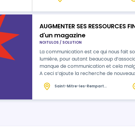
AUGMENTER SES RESSOURCES FIN
d'un magazine
NOITULOS / SOLUTION
La communication est ce qui nous fait so
lumière, pour autant beaucoup d’assoc
manque de communication et cela malgr
A ceci s’ajoute la recherche de nouvea
structure associative de perdurer à son me
Saint-Mitre-les-Remparts
deux éléments, c’est-à-dire la communi
(13)
financements, grâce à la conception d’