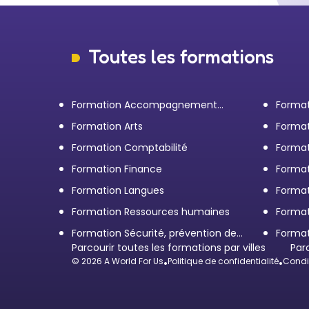
Toutes les formations
Formation Accompagnement
Format
personnel et Bilan de
transp
Formation Arts
Format
compétences
Formation Comptabilité
Format
d'entr
Formation Finance
Format
Formation Langues
Forma
Formation Ressources humaines
Format
Formation Sécurité, prévention des
Format
risques et qualité
Parcourir toutes les formations par villes
restau
Par
© 2026 A World For Us
•
Politique de confidentialité
•
Condit