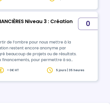
ANCIÈRES Niveau 3 : Création
0
rtir de l’ombre pour nous mettre à la
iation restent encore anonyme par
é beaucoup de projets ou de résultats.
ux financements, pour permettre à sa
illeur niveau. Il est possible d’allier les
> 0€ HT
5 jours | 35 heures
cation et la recherche de nouveaux
un m…