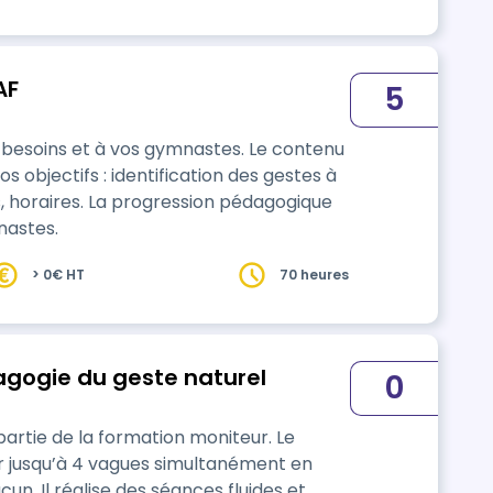
on ch…
AF
5
besoins et à vos gymnastes. Le contenu
 objectifs : identification des gestes à
es, horaires. La progression pédagogique
nastes.
> 0€ HT
70 heures
agogie du geste naturel
0
rtie de la formation moniteur. Le
 jusqu’à 4 vagues simultanément en
n. Il réalise des séances fluides et