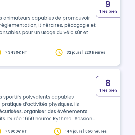
9
Très bien
es animateurs capables de promouvoir
, réglementation, itinéraires, pédagogie et
nsables pour un usage du vélo sûr et
> 3490€ HT
32 jours | 220 heures
8
Très bien
s sportifs polyvalents capables
pratique d’activités physiques. Ils
écurisées, organiser des événements
ssions
hybride, adaptées aux besoins des
> 5900€ HT
144 jours | 650 heures
edi, de 8h à 16h30, avec flexibilité