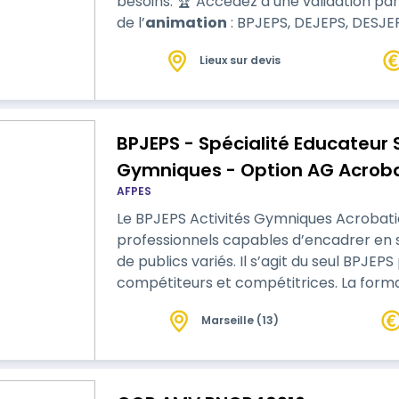
besoins. 🏆 Accédez à une validation partielle ou totale des diplômes du sport et
de l’
animation
: BPJEPS, DEJEPS, DESJEPS
professionnelle. 👤 Vous êtes accompagné(e) par un expert des diplômes
Lieux sur devis
jeunesse et sports, disponible tout au long
💡 Une solution souple et maîtrisée …
BPJEPS - Spécialité Educateur S
Gymniques - Option AG Acrob
AFPES
Le BPJEPS Activités Gymniques Acrobati
professionnels capables d’encadrer en 
de publics variés. Il s’agit du seul BPJ
compétiteurs et compétitrices. La formation permet un approfondissement
dans une discipline au choix du stagiair
Marseille (13)
et des structures partenaires, engagés d
positionnement pédagogique, un parcou