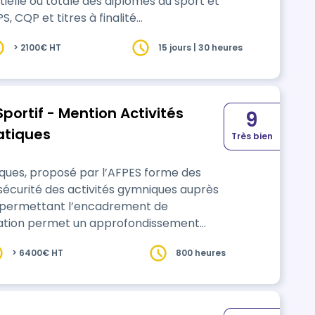
, CQP et titres à finalité
> 2100€ HT
15 jours | 30 heures
 de l’année, avec un suivi individualisé.
portif - Mention Activités
9
atiques
Très bien
ques, proposé par l’AFPES forme des
sécurité des activités gymniques auprès
EPS permettant l’encadrement de
e et s’appuie sur des formateurs experts
> 6400€ HT
800 heures
ans la réussite des candidats. Après un
rs pe…