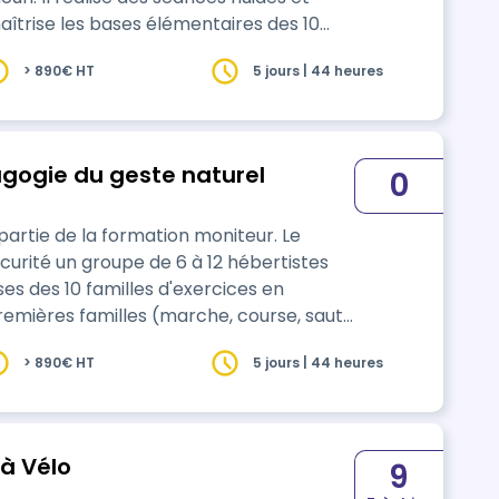
aîtrise les bases élémentaires des 10
s de sécurité et les principes
> 890€ HT
5 jours | 44 heures
agogie du geste naturel
0
artie de la formation moniteur. Le
curité un groupe de 6 à 12 hébertistes
es des 10 familles d'exercices en
emières familles (marche, course, saut,
> 890€ HT
5 jours | 44 heures
 Mobilité à Vélo
9