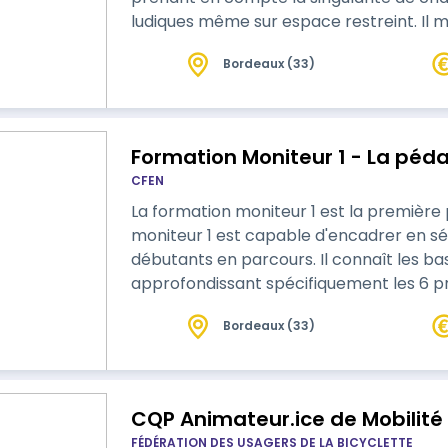
ludiques même sur espace restreint. Il m
familles d’exercices. Il applique les règle
Bordeaux (33)
pédagogiques. Il s’appuie sur les sciences pour comprendre et mettre en œuvre
la pédagogie hébertiste.
Formation Moniteur 1 - La péd
CFEN
La formation moniteur 1 est la première p
moniteur 1 est capable d'encadrer en sé
débutants en parcours. Il connaît les bas
approfondissant spécifiquement les 6 pr
quadrupédie, grimper, équilibre).
Bordeaux (33)
CQP Animateur.ice de
FÉDÉRATION DES USAGERS DE LA BICYCLETTE