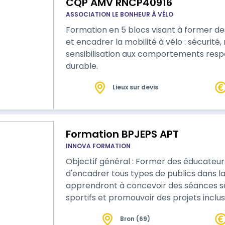
CQP AMV RNCP40916
ASSOCIATION LE BONHEUR À VÉLO
Formation en 5 blocs visant à former d
et encadrer la mobilité à vélo : sécurité
sensibilisation aux comportements respo
durable.
Lieux sur devis
Formation BPJEPS APT
INNOVA FORMATION
Objectif général : Former des éducateur
d'encadrer tous types de publics dans la 
apprendront à concevoir des séances s
sportifs et promouvoir des projets inclusifs. Durée : 650 heures Rythme : Se
régulières en présentiel, distanciel ou 
Bron (69)
apprenants Planning type : Lundi au vendr