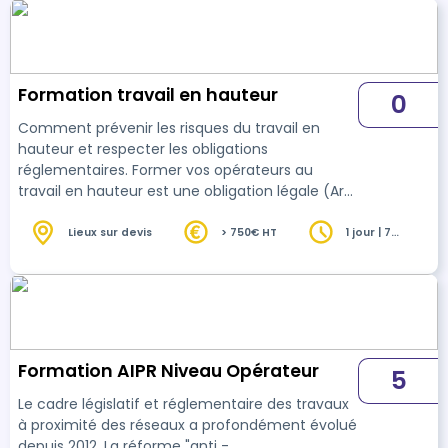
Formation travail en hauteur
0
Comment prévenir les risques du travail en
hauteur et respecter les obligations
réglementaires. Former vos opérateurs au
travail en hauteur est une obligation légale (Art.
R4323-106 du Code du travail). Dès qu’ils
utilisent des EPI anti-chute, ils doivent être
Lieux sur devis
> 750€ HT
1 jour | 7
heures
formés et aptes médicalement. Concept
Formation Plus vous accompagne avec des
formations adaptées à vos besoins et à votre
terrain, en initiale ou en recyclage, pour faire
gagner en compétence vos collaborateurs.
Formation AIPR Niveau Opérateur
5
Le cadre législatif et réglementaire des travaux
à proximité des réseaux a profondément évolué
depuis 2012. La réforme "anti -