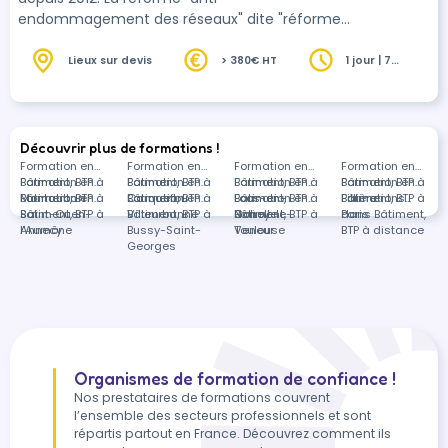
endommagement des réseaux" dite "réforme
des DT et DICT" oblige aussi bien "les donneurs
d'ordres" que les entreprises du BTP, avant le 1er
Lieux sur devis
> 380€ HT
1 jour | 7
heures
janvier 2018, à former leurs collaborateurs afin
que ceux-ci disposent d'une Attestation
d'Intervention à Proximité des Réseaux (AIPR)
pour pouvoir entreprendre des travaux à
Découvrir plus de formations !
proximité de réseaux.
Formation en
Formation en
Formation en
Formation en
Bâtiment, BTP à
Formation en
Bâtiment, BTP à
Formation en
Bâtiment, BTP à
Formation en
Bâtiment, BTP à
Formation en
Montauban
Bâtiment, BTP à
Formation en
Carquefou
Bâtiment, BTP à
Formation en
Loos-en-
Bâtiment, BTP à
Formation en
Fillière
Bâtiment, BTP à
Formations
Saint-Ouen-
Bâtiment, BTP à
Villeurbanne
Bâtiment, BTP à
Gohelle
Norroy-le-
Bâtiment, BTP à
Paris
dans Bâtiment,
l'Aumône
Annecy
Bussy-Saint-
Veneur
Toulouse
BTP à distance
Georges
Organismes de formation de confiance !
Nos prestataires de formations couvrent
l’ensemble des secteurs professionnels et sont
répartis partout en France. Découvrez comment ils