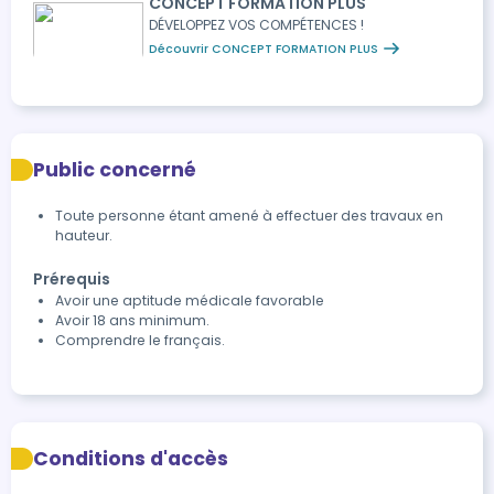
CONCEPT FORMATION PLUS
d’un rapport de vérification interne
DÉVELOPPEZ VOS COMPÉTENCES !
Découvrir CONCEPT FORMATION PLUS
Public concerné
Toute personne étant amené à effectuer des travaux en
hauteur.
Prérequis
Avoir une aptitude médicale favorable
Avoir 18 ans minimum.
Comprendre le français.
Conditions d'accès