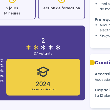
Réali
2 jours
Action de formation
de mai
14 heures
Prérequ
Aucun 
élect
Recycl
2
37 votants
3%
Condi
7%
0%
Accessi
0%
Accessib
0%
2024
Date de création
Capaci
1 à 12 pl