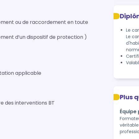
Diplô
cement ou de raccordement en toute
Le can
ent d’un dispositif de protection )
Le ca
d'hab
norme
Certif
Valab
entation applicable
Plus 
e des interventions BT
Équipe
Formateu
véritabl
professi