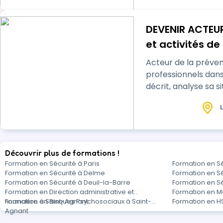
DEVENIR ACTEUR
et activités d
Acteur de la préven
professionnels dans sa structure (en relation avec le Document Unique),
décrit, analyse sa 
L
Découvrir plus de formations !
Formation en Sécurité à Paris
Formation en Sé
Formation en Sécurité à Delme
Formation en S
Formation en Sécurité à Deuil-la-Barre
Formation en Sé
Formation en Direction administrative et
Formation en Ma
financière à Saint-Agnant
Formation en Risques Psychosociaux à Saint-
Formation en H
Agnant