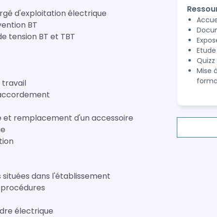
Ressou
é d'exploitation électrique
Accuei
vention BT
Docum
 de tension BT et TBT
Expos
Etude
Quizz 
Mise 
forma
 travail
Raccordement
 et remplacement d'un accessoire
ue
tion
situées dans l'établissement
s procédures
dre électrique