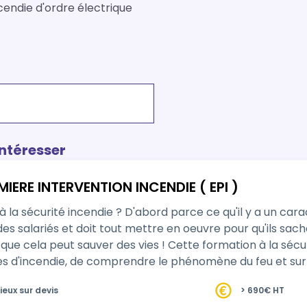
cendie d'ordre électrique
intéresser
MIERE INTERVENTION INCENDIE ( EPI )
ce qu'il y a un caractère obligatoire : "le chef d'établissement doit
des salariés et doit tout mettre en oeuvre pour qu'ils sach
ies ! Cette formation à la sécurité incendie permettra à vos collaborateurs
ses d'incendie, de comprendre le phénomène du feu et surtou
ieux sur devis
> 690€ HT