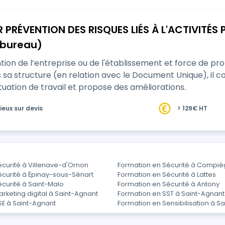
 PRÉVENTION DES RISQUES LIÉS À L'ACTIVITÉS
e bureau)
tion de l’entreprise ou de l'établissement et force de prop
 il connaît les risques de son métier, observe,
situation de travail et propose des améliorations.
ieux sur devis
> 129€ HT
curité à Villenave-d'Ornon
Formation en Sécurité à Compi
écurité à Épinay-sous-Sénart
Formation en Sécurité à Lattes
curité à Saint-Malo
Formation en Sécurité à Antony
rketing digital à Saint-Agnant
Formation en SST à Saint-Agnant
SE à Saint-Agnant
Formation en Sensibilisation à S