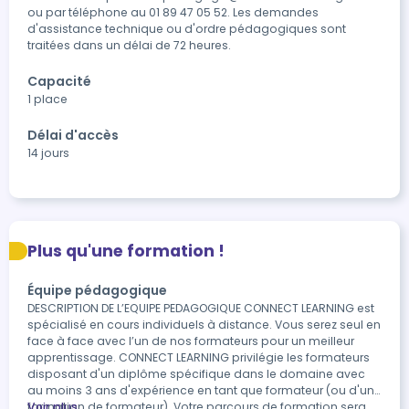
ou par téléphone au 01 89 47 05 52. Les demandes 
d'assistance technique ou d'ordre pédagogiques sont 
Capacité
1 place
Délai d'accès
14 jours
Plus qu'une formation !
Équipe pédagogique
DESCRIPTION DE L’EQUIPE PEDAGOGIQUE CONNECT LEARNING est
spécialisé en cours individuels à distance. Vous serez seul en
face à face avec l’un de nos formateurs pour un meilleur
apprentissage. CONNECT LEARNING privilégie les formateurs
disposant d'un diplôme spécifique dans le domaine avec
au moins 3 ans d'expérience en tant que formateur (ou d'une
formation de formateur). Votre parcours de formation sera
Voir plus