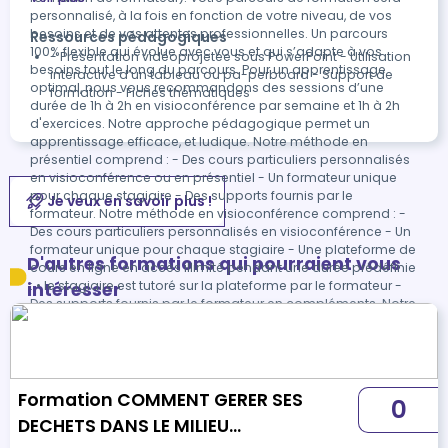
personnalisé, à la fois en fonction de votre niveau, de vos
besoins et de vos attentes professionnelles. Un parcours
Ressources pédagogiques
100% flexible qui évolue avec vous et qui s’adapte à vos
- Présentation vidéoprojetée sous PowerPoint - Utilisation
besoins tout le long du parcours. Pour un apprentissage
interactive d’un tableau ou pa-perboard - Support de
optimal, nous vous recommandons des sessions d’une
formation - Fiches thématiques
durée de 1h à 2h en visioconférence par semaine et 1h à 2h
d'exercices. Notre approche pédagogique permet un
apprentissage efficace, et ludique. Notre méthode en
présentiel comprend : - Des cours particuliers personnalisés
en visioconférence ou en présentiel - Un formateur unique
pour chaque stagiaire - Des supports fournis par le
Je veux en savoir plus !
formateur. Notre méthode en visioconférence comprend : -
Des cours particuliers personnalisés en visioconférence - Un
formateur unique pour chaque stagiaire - Une plateforme de
D'autres formations qui pourraient vous
cours en ligne en accès illimité pendant une durée prédéfinie
: • le stagiaire est tutoré sur la plateforme par le formateur -
intéresser
Des supports fournis par le formateur en compléments. Notre
équipe pédagogique vous accompagne tout au long de
votre formation, et une conseillère pédagogique dédiée
vous assiste tout au long de votre apprentissage en prenant
contact régulièrement avec vous pour suivre votre
avancement. Par ailleurs, notre service administratif vous
Formation COMMENT GERER SES
0
conseille pour la mise en place et le suivi de vos dossiers de
DECHETS DANS LE MILIEU
formations. Chaque stagiaire bénéfice d'un "espace
personnel " comprenant : -Le règlement intérieur -Le