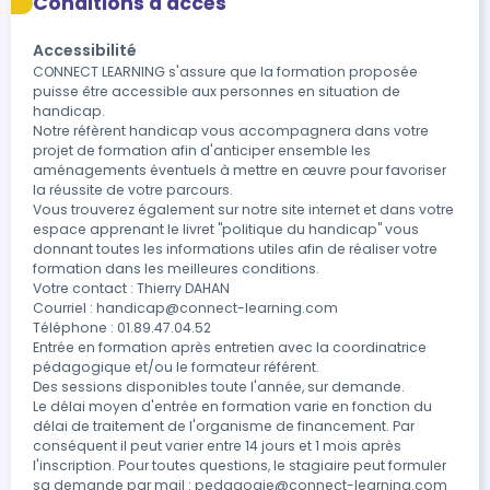
Conditions d'accès
Accessibilité
CONNECT LEARNING s'assure que la formation proposée 
puisse être accessible aux personnes en situation de 
handicap.

Notre réfèrent handicap vous accompagnera dans votre 
projet de formation afin d'anticiper ensemble les 
aménagements éventuels à mettre en œuvre pour favoriser 
la réussite de votre parcours.

Vous trouverez également sur notre site internet et dans votre 
espace apprenant le livret "politique du handicap" vous 
donnant toutes les informations utiles afin de réaliser votre 
formation dans les meilleures conditions.

Votre contact : Thierry DAHAN

Courriel : handicap@connect-learning.com

Téléphone : 01.89.47.04.52

Entrée en formation après entretien avec la coordinatrice 
pédagogique et/ou le formateur référent.

Des sessions disponibles toute l'année, sur demande.

Le délai moyen d'entrée en formation varie en fonction du 
délai de traitement de l'organisme de financement. Par 
conséquent il peut varier entre 14 jours et 1 mois après 
l'inscription. Pour toutes questions, le stagiaire peut formuler 
sa demande par mail : pedagogie@connect-learning.com 