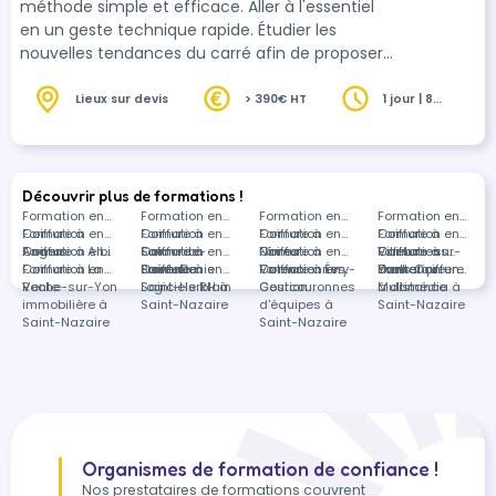
méthode simple et efficace. Aller à l'essentiel
en un geste technique rapide. Étudier les
nouvelles tendances du carré afin de proposer
la mode dans vos salons. Analyser la
morphologie pour choisir la coupe carrée qui
Lieux sur devis
> 390€ HT
1 jour | 8
heures
saura révéler votre cliente.
Découvrir plus de formations !
Formation en
Formation en
Formation en
Formation en
Coiffure à
Formation en
Coiffure à
Formation en
Coiffure à
Formation en
Coiffure à
Formation en
Angers
Coiffure à Albi
Formation en
Salon-de-
Coiffure à
Formation en
Nîmes
Coiffure à
Formation en
Villebon-sur-
Coiffure à
Formations
Coiffure à La
Formation en
Provence
Saint-Denis
Coiffure à
Formation en
Valenciennes
Coiffure à Évry-
Formation en
Yvette
Dunkerque
dans Coiffure
Formation en
Roche-sur-Yon
Vente
Saint-Herblain
Logiciels RH à
Courcouronnes
Gestion
à distance
Multimédia à
immobilière à
Saint-Nazaire
d'équipes à
Saint-Nazaire
Saint-Nazaire
Saint-Nazaire
Organismes de formation de confiance !
Nos prestataires de formations couvrent