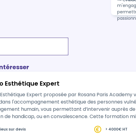
m'engage
permettr
passion
intéresser
o Esthétique Expert
-Esthétique Expert proposée par Rosana Paris Academy v
 dans l'accompagnement esthétique des personnes vuln
gement humain, vous permettant d’intervenir auprès de p
u en convalescence. Cette formation mixe théorie et pratique dans des
iés comme les hôpitaux, maisons de …
ieux sur devis
> 4000€ HT