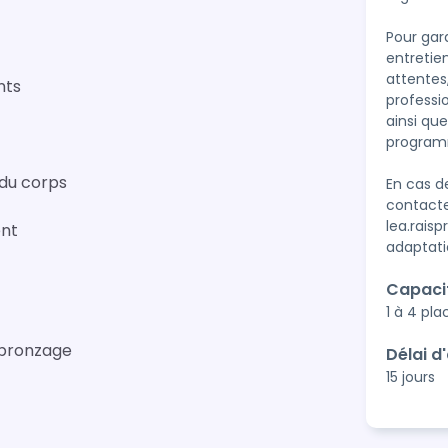
Pour gara
entretie
attentes
nts
professi
ainsi qu
programm
 du corps
En cas de
contacte
lea.rais
ent
adaptati
Capaci
1 à 4 pla
 bronzage
Délai d
15 jours