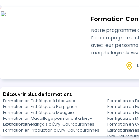
Formation Con
Notre programme de 
l’accompagnement p
avec leur personnalité, leur morphologie 
morphologie du visag
colorimétriques, nu
L
Découvrir plus de formations !
Formation en Esthétique à Lécousse
Formation en E
Formation en Esthétique à Perpignan
Formation en E
Formation en Esthétique à Mauguio
Formation en E
Formation en Maquillage permanent à Évry-
Martigues
Formation en 
Courcouronnes
Formation en Français à Évry-Courcouronnes
Formation en C
Formation en Production à Évry-Courcouronnes
Courcouronne
Formation en Dro
Évry-Courcour