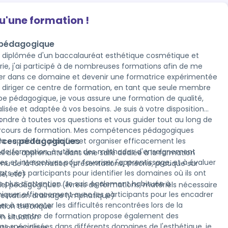
qu'une formation !
 pédagogique
 , diplômée d'un baccalauréat esthétique cosmétique et
ie, j'ai participé à de nombreuses formations afin de me
ser dans ce domaine et devenir une formatrice expérimentée
ipe pédagogique, je vous assure une formation de qualité,
lisée et adaptée à vos besoins. Je suis à votre disposition
ondre à toutes vos questions et vous guider tout au long de
s
e formation. Mes compétences pédagogiques
rces pédagogiques
 la capacité à planifier et organiser efficacement les
de formation, à utiliser des méthodes d'enseignement
il des apprenants dans une salle dédiée à la formation
s et interactives pour favoriser l'apprentissage, et à évaluer
nu de la formation (présentations, théorie, pratique sur
tats des participants pour identifier les domaines où ils ont
e, etc)
e plus d’attention. Je suis également habituée à
iel pédagogiques (livrets de formations, matériels nécessaire
uer efficacement avec les participants pour les encadrer
prestation drainage lymphatique)
der à surmonter les difficultés rencontrées lors de la
ation théorique
galement des
en situation
ns spécialisées dans différents domaines de l'esthétique, je
ation pratique