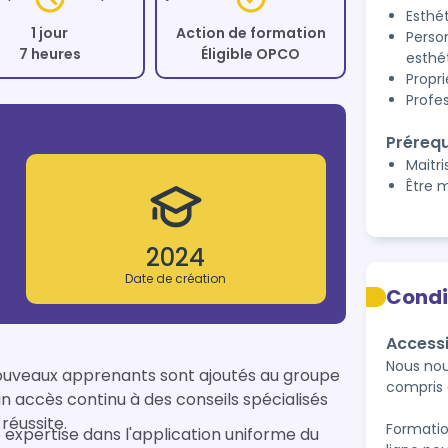
Esthé
1 jour
Action de formation
Perso
7 heures
Éligible OPCO
esthé
Propr
Profe
Prérequ
Maitri
Être 
2024
Date de création
Condi
Accessi
Nous nou
nouveaux apprenants sont ajoutés au groupe 
compris 
n accès continu à des conseils spécialisés 
éussite.

Formatio
e expertise dans l'application uniforme du