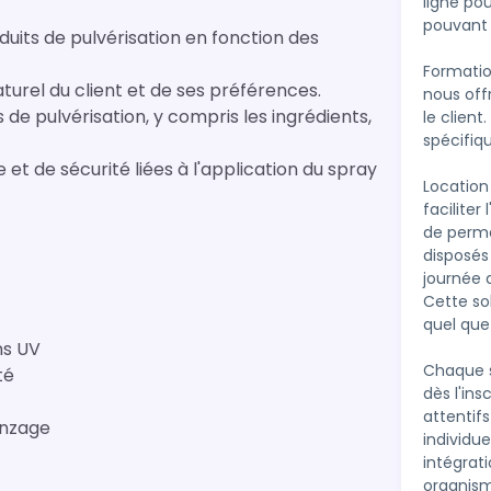
ligne po
pouvant 
oduits de pulvérisation en fonction des
Formation
turel du client et de ses préférences.
nous off
e pulvérisation, y compris les ingrédients,
le client
spécifiqu
t de sécurité liées à l'application du spray
Location
faciliter
de perme
disposés
journée 
Cette so
quel que 
ns UV
Chaque s
té
dès l'in
attentif
onzage
individu
intégrat
organism