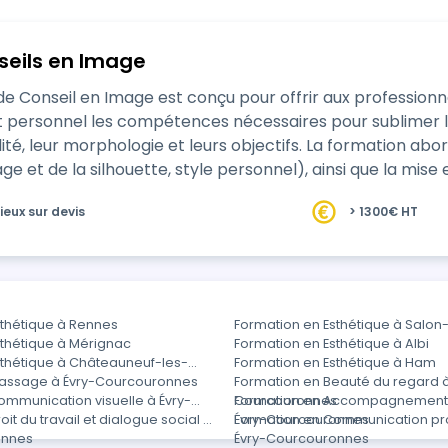
seils en Image
Conseil en Image est conçu pour offrir aux professionne
ersonnel les compétences nécessaires pour sublimer l’
et leurs objectifs. La formation aborde les fondamentaux théoriques (colorimétrie,
e et de la silhouette, style personnel), ainsi que la mise 
ancier t…
ieux sur devis
> 1300€ HT
sthétique à Rennes
Formation en Esthétique à Salo
sthétique à Mérignac
Formation en Esthétique à Albi
sthétique à Châteauneuf-les-
Formation en Esthétique à Ham
Massage à Évry-Courcouronnes
Formation en Beauté du regard à
ommunication visuelle à Évry-
Courcouronnes
Formation en Accompagnement à
s
it du travail et dialogue social à
Évry-Courcouronnes
Formation en Communication pro
onnes
Évry-Courcouronnes