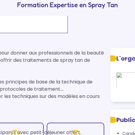
Formation Expertise en Spray Tan
ur donner aux professionnels de la beauté 
L'org
ffrir des traitements de spray tan de 
s principes de base de la technique de 
 protocoles de traitement.

r les techniques sur des modèles en cours 
Publi
cipants avec petit-déjeuner offert.

Candi