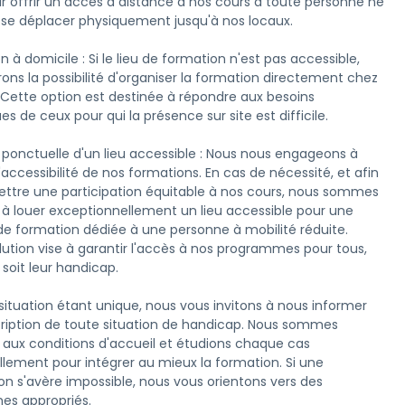
ur offrir un accès à distance à nos cours à toute personne ne 
se déplacer physiquement jusqu'à nos locaux.

 à domicile : Si le lieu de formation n'est pas accessible, 
rons la possibilité d'organiser la formation directement chez 
. Cette option est destinée à répondre aux besoins 
es de ceux pour qui la présence sur site est difficile.

 ponctuelle d'un lieu accessible : Nous nous engageons à 
 l'accessibilité de nos formations. En cas de nécessité, et afin 
ttre une participation équitable à nos cours, nous sommes 
 à louer exceptionnellement un lieu accessible pour une 
de formation dédiée à une personne à mobilité réduite. 
lution vise à garantir l'accès à nos programmes pour tous, 
soit leur handicap.

ituation étant unique, nous vous invitons à nous informer 
scription de toute situation de handicap. Nous sommes 
s aux conditions d'accueil et étudions chaque cas 
ellement pour intégrer au mieux la formation. Si une 
ion s'avère impossible, nous vous orientons vers des 
es appropriés.
