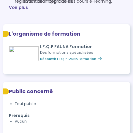
règlementation applicables.
réalisation de l'intégralité des cours e-learning.
Voir plus
L'organisme de formation
I.F.Q.P FAUNA Formation
Des formations spécialisées
Découvrir I.F.Q.P FAUNA Formation
Public concerné
Tout public
Prérequis
Aucun