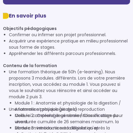
En savoir plus
Objectifs pédagogiques
Confirmer ou infirmer son projet professionnel.
Acquérir une expérience pratique en milieu professionnel
sous forme de stages.
Appréhender les différents parcours professionnels.
Contenu de la formation
Une formation théorique de 50h (e-learning). Nous
proposons 3 modules. différents. Lors de votre première
inscription, vous accédez au module 1. Vous pouvez si
vous le souhaitez vous réinscrire et ainsi accéder au
module 2 puis 3.
Module 1 : Anatomie et physiologie de la digestion /
Une formation pratique (stages)
Anatomie et physiologie de la reproduction
Module 2 : Ostéologie générale / Classification du
Celle-ci comprend deux conventions de stage pour
vivant
une durée cumulée de 26 semaines maximum. la
Module 3 : Introduction à la législation et
2ème convention ne sera délivrée qu'après la