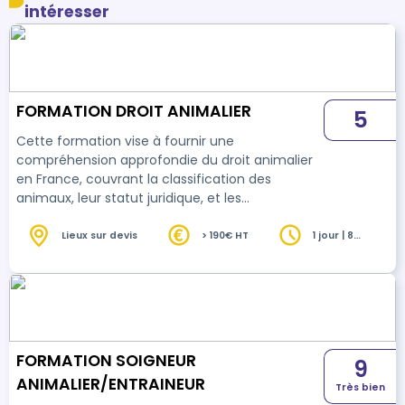
intéresser
FORMATION DROIT ANIMALIER
5
Cette formation vise à fournir une
compréhension approfondie du droit animalier
en France, couvrant la classification des
animaux, leur statut juridique, et les
réglementations liées à la protection et à la
détention des animaux sauvages.
Lieux sur devis
> 190€ HT
1 jour | 8
heures
FORMATION SOIGNEUR
9
ANIMALIER/ENTRAINEUR
Très bien