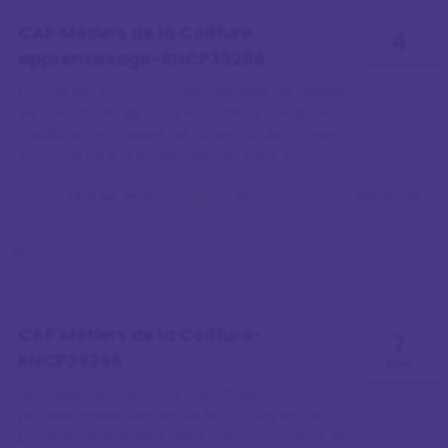
CAP Métiers de la Coiffure
4
apprentissage-RNCP39266
Former des professionnels capables de réaliser
les prestations de base en coiffure (diagnostic
capillaire, techniques de coupe, couleur, mise
en forme) sur une clientèle féminine et
masculine. Développer des compétences en
accueil conseil client, et ventes de produits
Lieux sur devis
> 0€ HT
800 heures
capillaires. Intégrer les aspects de santé,
sécurité et hygiène au travail. Acquérir les
connaissances et compétences
professionnelles requises pour exercer le métier
de coiffeur, incluant les techniques de coupe,
coiffage, colorati…
CAP Métiers de la Coiffure-
7
RNCP39266
Bien
Le titulaire du certificat d’aptitude
professionnelle Métiers de la coiffure est un
professionnel qualifié dans : · les techniques de