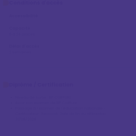
Conditions d'accès
Accessibilité
Capacité
6 à 24 places
Délai d'accès
2 semaines
Diplôme / Certification
Niveau de sortie : BP COIFFURE
Avoir son examen de BP Coiffure
Passage à l'examen de l'éducation nationale - 
Certificateur : Rectorat. Date de fin du référentiel : 
31/08/2028