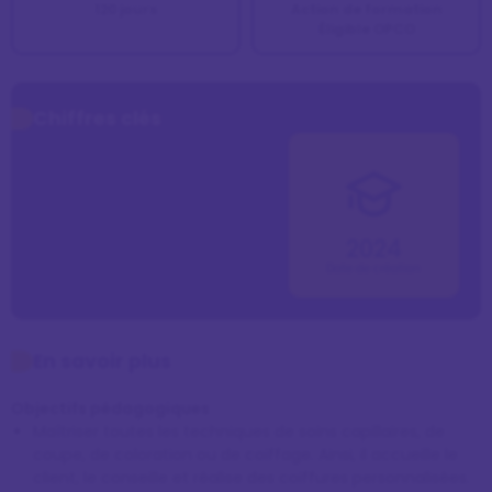
120 jours
Action de formation
Éligible OPCO
Chiffres clés
2024
Date de création
En savoir plus
Objectifs pédagogiques
Maîtriser toutes les techniques de soins capillaires, de
coupe, de coloration ou de coiffage. Ainsi, il accueille le
client, le conseille et réalise des coiffures personnalisées.