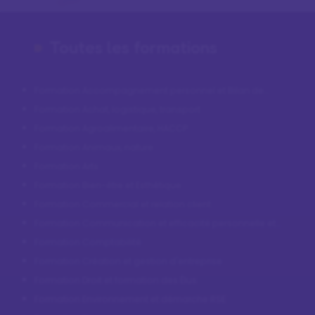
Toutes les formations
Formation Accompagnement personnel et Bilan de
compétences
Formation Achat, logistique, transport
Formation Agroalimentaire, HACCP
Formation Animaux, nature
Formation Arts
Formation Bien-être et Esthétique
Formation Commercial et relation client
Formation Communication et efficacité personnelle et
professionnelle
Formation Comptabilité
Formation Création et gestion d'entreprise
Formation Droit et formation des Élus
Formation Environnement et démarche RSE