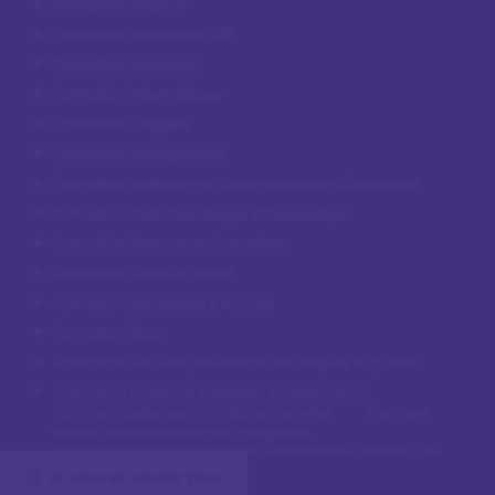
Formation Finance
Formation Immobilier, BTP
Formation Industries
Formation Informatique
Formation Langues
Formation Management
Formation Marketing et Communication d'entreprise
Formation Outils Numérique et Bureautique
Formation Ressources humaines
Formation Santé et social
Formation Secrétariat & Accueil
Formation Sport
Formation Sécurité, prévention des risques et qualité
Formation Tourisme, hôtellerie et restauration
Parcourir toutes les formations par villes
Parcourir
toutes les formations par catégories
© 2026 A World For Us
•
Politique de confidentialité
•
Conditions Générales d’U
Je veux en savoir plus !