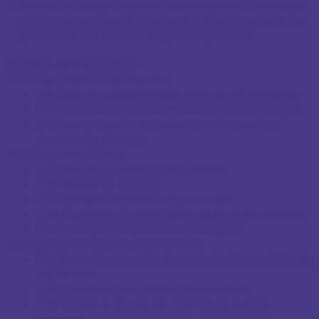
Prendre en charge la gestion administrative et financière
de l'entreprise. Assurer la vente et le développement des
produits ou des services, et gérer du personnel.
Contenu de la formation
C1 S'INFORMER COMMUNIQUER
C 11 Collecter, sélectionner et traiter les informations
C 12 Transmettre des informations et rendre compte
C 13 Suivre la qualité de l'accueil et de la prise en
charge de la clientèle
C2. ORGANISER GÉRER
C 21 Gérer les produits et les matériels
C 22 Planifier les activités
C 23 Animer et encadrer les personnels
C 24 Développer la vente des produits et des services
C 25 Participer à la gestion de l'entreprise
C3. CONCEVOIR ET METTRE EN ŒUVRE
C 31. Conseiller et vendre des produits, des matériels et
des services
C 32. Concevoir une coiffure personnalisée
C 33. Mettre en œuvre des techniques de soins