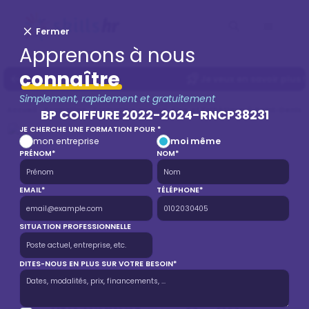
Fermer
Apprenons à nous
connaître
Je veux en savoir plus !
Simplement, rapidement et gratuitement
Accueil
Formation
Formation en Bien-être et Esthétique à Saint-Denis
BP COIFFURE 2022-2024-RNCP38231
JE CHERCHE UNE FORMATION POUR *
mon entreprise
moi même
PRÉNOM*
NOM*
EMAIL*
TÉLÉPHONE*
SITUATION PROFESSIONNELLE
DITES-NOUS EN PLUS SUR VOTRE BESOIN*
BP COIFFURE 2022-2024-