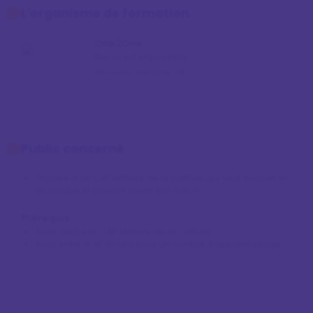
L'organisme de formation
One2One
Rien n'est impossible
Découvrir One2One
Public concerné
Titulaire d'un CAP Métiers de la coiffure qui veut évoluer en
technique et pouvoir ouvrir son salon
Prérequis
Avoir déjà son CAP Métiers de la coiffure
Avoir entre 16 et 30 ans pour un contrat d'apprentissage