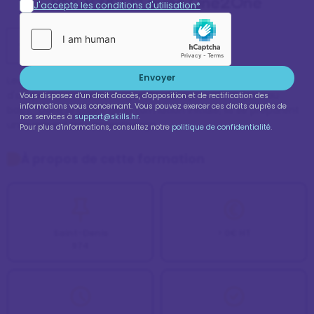
RNCP38231 avec One2One
J'accepte les conditions d'utilisation*
Je veux en savoir plus !
Envoyer
Les BP se préparent en 2 ans après un CAP et permettent 
d'acquérir un niveau de qualification plus élevé (niveau 
Vous disposez d'un droit d'accès, d'opposition et de rectification des
informations vous concernant. Vous pouvez exercer ces droits auprès de
bac).  Dans le cadre de la formation initiale, ils se préparent 
nos services à
support@skills.hr
.
uniquement en apprentissage.
Pour plus d'informations, consultez notre
politique de confidentialité
.
À propos de cette formation
Saint-Denis
> 0€ HT
974