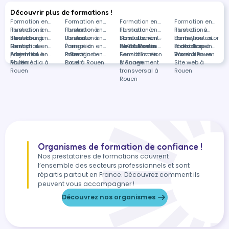
Découvrir plus de formations !
Formation en
Formation en
Formation en
Formation en
Illustrator à
Formation en
Illustrator à
Formation en
Illustrator à
Formation en
Illustrator à
Formations
Strasbourg
Illustrator à
Formation en
Bordeaux
Illustrator à
Formation en
Saint-Laurent-
Illustrator à
Formation en
Pontivy
dans Illustrator
Formation en
Nancy
Gestion de
Formation en
Paris
Énergie à
Formation en
de-Mure
Saint-Martin
PAO à Rouen
Formation en
à distance
Photoshop à
Formation en
projets à
Allemand à
Formation en
Rouen
InDesign à
Formation en
Sensibilisation
Formation en
Rouen
Word à Rouen
Formation en
Rouen
Rouen
Multimédia à
Rouen
Excel à Rouen
à Rouen
Management
Site web à
Rouen
transversal à
Rouen
Rouen
Organismes de formation de confiance !
Nos prestataires de formations couvrent
l’ensemble des secteurs professionnels et sont
répartis partout en France. Découvrez comment ils
peuvent vous accompagner !
Découvrez nos organismes