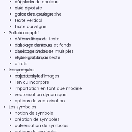
dégradés de couleurs
outil texte
outil pipette
bloc de texte
guide des couleurs
caractère, paragraphe
texte vertical
texte curviligne
Palette aspect
texte captif
déformation du texte
notion d’aspect
habillage de texte
dissocier contours et fonds
chaînage de bloc
aspects simples et multiples
vectorisation du texte
styles graphiques
effets
Les images
symboles
palette styles
importation d’images
lien ou incorporé
importation en tant que modèle
vectorisation dynamique
options de vectorisation
Les symboles
notion de symbole
création de symboles
pulvérisation de symboles
options de symboles