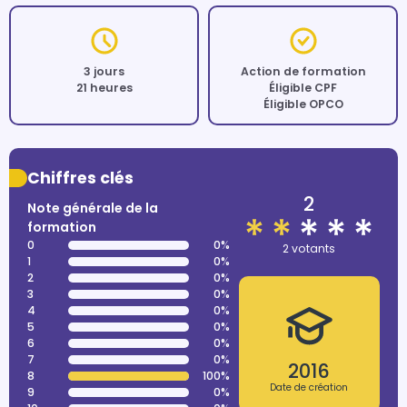
3 jours
Action de formation
21 heures
Éligible CPF
Éligible OPCO
Chiffres clés
2
Note générale de la
formation
0
0%
2 votants
1
0%
2
0%
3
0%
4
0%
5
0%
6
0%
7
0%
2016
8
100%
Date de création
9
0%