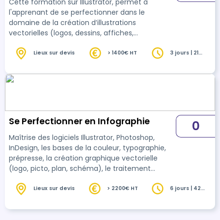
Cette formation sur Illustrator, permet à
l'apprenant de se perfectionner dans le
domaine de la création d’illustrations
vectorielles (logos, dessins, affiches,
cartographie, packaging, stylisme,
pictogrammes, graphes,...). Obtenir la
Lieux sur devis
> 1400€ HT
3 jours | 21
heures
certification TOSA Graphics Illustrator.
Se Perfectionner en Infographie
0
Maîtrise des logiciels Illustrator, Photoshop,
InDesign, les bases de la couleur, typographie,
prépresse, la création graphique vectorielle
(logo, picto, plan, schéma), le traitement
d’images et d’effets spéciaux (correction,
retouche, montage d’images, effets) et la mise
Lieux sur devis
> 2200€ HT
6 jours | 42
heures
en page professionnelle (flyer, affiche, dépliant,
catalogue). Obtenir la certification TOSA
Graphics