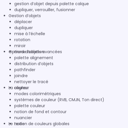
gestion d’objet depuis palette calque
dupliquer, verrouiller, fusionner
Gestion d’objets
déplacer
dupliquer
mise à l’échelle
rotation
miroir
Options d’objets avancées
mode isolation
palette alignement
distribution d’objets
pathfinder
joindre
nettoyer le tracé
La couleur
aligner
modes colorimétriques
systèmes de couleur (RVB, CMJN, Ton direct)
palette couleur
notion de fond et contour
nuancier
Le texte
notion de couleurs globales