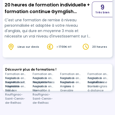
20 heures de formation individuelle +
9
formation continue Gymglish
Très bien
(6mois)
C'est une formation de remise à niveau
personnalisée et adaptée à votre niveau
d'anglais, qui dure en moyenne 3 mois et
nécessite un vrai niveau d'investissement sur la
durée. Cette formation se décompose en deux
parties: une partie présentielle et un partie à
Lieux sur devis
> 1700€ HT
20 heures
distance. Le démarrage de la formation sert à
évaluer la progression qui va être nécessaire
pour atteindre la note cible, d'identifier les
points de progression et designer un plan de
Découvrir plus de formations !
travail performant. Sessions individuelles en
Formation en
Formation en
Formation en
Formation en
Anglais à
Formation en
Anglais à
Formation en
Anglais à
Formation en
Anglais à
Formation en
entrée …
Baie-Mahault
Anglais à
Formation en
Montpellier
Anglais à Paris
Formation en
Toulouse
Anglais à
Formation en
Saint-Étienne
Anglais à
Formations
Albertville
Anglais à
Formation en
Anglais à
Formation en
Amiens
Anglais à
Nantes
dans Anglais
Sauvian
VAE à
Mornant
Formation à
Grenoble
à distance
Rouffignac-
Rouffignac-
Saint-Cernin-
Saint-Cernin-
de-Reilhac
de-Reilhac