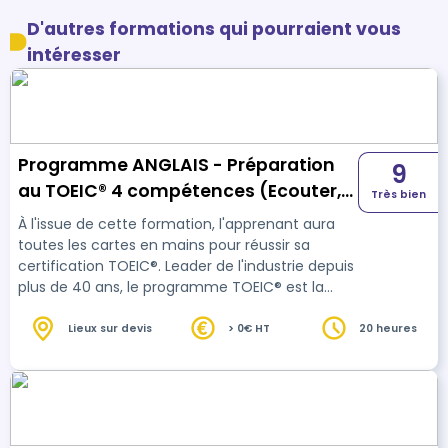
D'autres formations qui pourraient vous
intéresser
Programme ANGLAIS - Préparation
9
au TOEIC® 4 compétences (Ecouter,
Très bien
Parler, Lire et Ecrire)
À l'issue de cette formation, l'apprenant aura
toutes les cartes en mains pour réussir sa
certification TOEIC®. Leader de l'industrie depuis
plus de 40 ans, le programme TOEIC® est la
référence en matière d’évaluation des
compétences en langue anglaise utilisée dans
Lieux sur devis
> 0€ HT
20 heures
un contexte professionnel. Les tests TOEIC®
sont utilisés par plus de 14 000 entreprises,
organismes gouvernementaux et programmes
d’apprentissage dans plus de 160 pays dans le
monde.