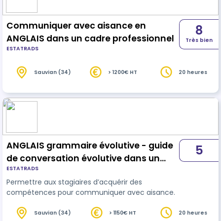
Communiquer avec aisance en
8
ANGLAIS dans un cadre professionnel
Très bien
ESTATRADS
Sauvian (34)
> 1200€ HT
20 heures
ANGLAIS grammaire évolutive - guide
5
de conversation évolutive dans un
ESTATRADS
cadre professionnel
Permettre aux stagiaires d’acquérir des
compétences pour communiquer avec aisance.
Sauvian (34)
> 1150€ HT
20 heures