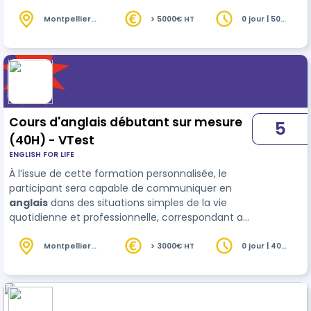
niveau A2 du Cadre européen commun de
référence pour les langues (CECRL). Il pourra
Montpellier
> 5000€ HT
0 jour | 50
(34)
heures
comprendre et produire des phrases courtes,
poser et répondre à des quest…
Cours d'anglais débutant sur mesure
5
(40H) - VTest
ENGLISH FOR LIFE
À l’issue de cette formation personnalisée, le
participant sera capable de communiquer en
anglais
dans des situations simples de la vie
quotidienne et professionnelle, correspondant au
niveau A2 du Cadre européen commun de
référence pour les langues (CECRL). Il pourra
Montpellier
> 3000€ HT
0 jour | 40
(34)
heures
comprendre et produire des phrases courtes,
poser et répondre à des quest…