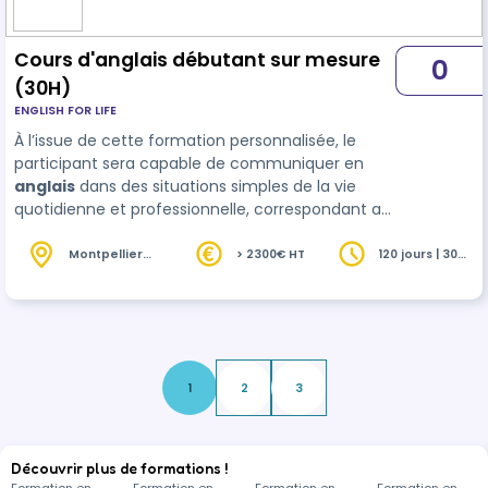
Cours d'anglais débutant sur mesure
0
(30H)
ENGLISH FOR LIFE
À l’issue de cette formation personnalisée, le
participant sera capable de communiquer en
anglais
dans des situations simples de la vie
quotidienne et professionnelle, correspondant au
niveau A2+ du Cadre européen commun de
référence pour les langues (CECRL). Il pourra
Montpellier
> 2300€ HT
120 jours | 30
(34)
heures
comprendre et produire des phrases courtes,
poser et répondre à des ques…
1
2
3
Découvrir plus de formations !