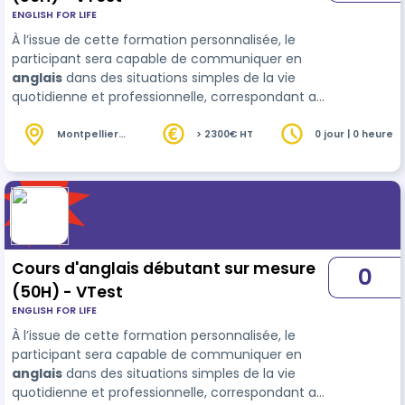
ENGLISH FOR LIFE
À l’issue de cette formation personnalisée, le
participant sera capable de communiquer en
anglais
dans des situations simples de la vie
quotidienne et professionnelle, correspondant au
niveau A2+ du Cadre européen commun de
référence pour les langues (CECRL). Il pourra
Montpellier
> 2300€ HT
0 jour | 0 heure
(34)
comprendre et produire des phrases courtes,
poser et répondre à des ques…
Cours d'anglais débutant sur mesure
0
(50H) - VTest
ENGLISH FOR LIFE
À l’issue de cette formation personnalisée, le
participant sera capable de communiquer en
anglais
dans des situations simples de la vie
quotidienne et professionnelle, correspondant au