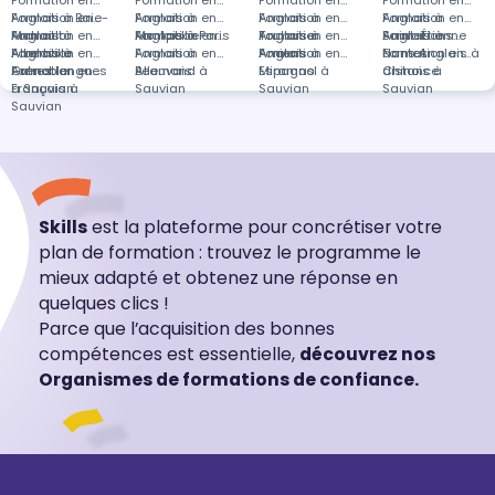
Formation en
Formation en
Formation en
Formation en
Anglais à Baie-
Formation en
Anglais à
Formation en
Anglais à
Formation en
Anglais à
Formation en
Mahault
Anglais à
Formation en
Montpellier
Anglais à Paris
Formation en
Toulouse
Anglais à
Formation en
Saint-Étienne
Anglais à
Formations
Albertville
Anglais à
Formation en
Anglais à
Formation en
Amiens
Anglais à
Formation en
Nantes
dans Anglais à
Formation en
Grenoble
Autres langues
Formation en
Beauvais
Allemand à
Miramas
Espagnol à
distance
Chinois à
à Sauvian
Français à
Sauvian
Sauvian
Sauvian
Sauvian
Skills
est la plateforme pour concrétiser votre
plan de formation : trouvez le programme le
mieux adapté et obtenez une réponse en
quelques clics !
Parce que l’acquisition des bonnes
compétences est essentielle,
découvrez nos
Organismes de formations de confiance.