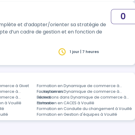
0
te d’un cadre de gestion et en fonction de
1 jour | 7 heures
mmerce à Givet
Formation en Dynamique de commerce à
mmerce à
Foulayronnes
Formation en Dynamique de commerce à
mmerce à
Béziers
Formations dans Dynamique de commerce à
n à Vouillé
distance
Formation en CACES à Vouillé
llé
Formation en Conduite du changement à Vouillé
uillé
Formation en Gestion d'équipes à Vouillé