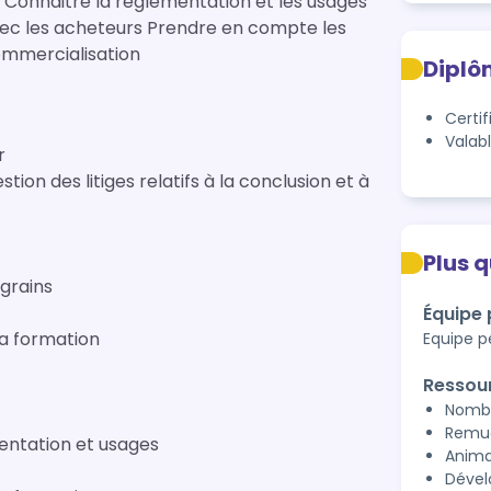
s
 Prendre en compte les
 commercialisation
Diplô
Certif
Valab
r
Plus 
 grains
Équipe
la formation
Equipe p
Ressou
Nombr
Remue
entation et usages
Anima
Dével