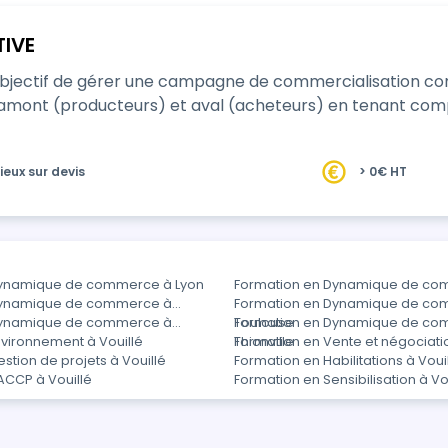
IVE
érer une campagne de commercialisation complète et d’adapter/orienter sa stratégie de
amont (producteurs) et aval (acheteurs) en tenant comp
ieux sur devis
> 0€ HT
Dynamique de commerce à Lyon
Formation en Dynamique de co
Dynamique de commerce à
Formation en Dynamique de co
Dynamique de commerce à
Toulouse
Formation en Dynamique de co
nvironnement à Vouillé
Thionville
Formation en Vente et négociatio
stion de projets à Vouillé
Formation en Habilitations à Voui
ACCP à Vouillé
Formation en Sensibilisation à Vo