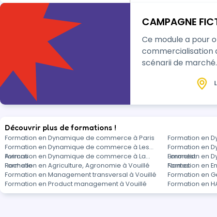
CAMPAGNE FICT
Ce module a pour objectif de g
commercialisation 
scénarii de marché.
L
Découvrir plus de formations !
Formation en Dynamique de commerce à Paris
Formation en 
Formation en Dynamique de commerce à Les
Formation en 
Avirons
Formation en Dynamique de commerce à La
Limonest
Formation en 
Rochelle
Formation en Agriculture, Agronomie à Vouillé
Nantes
Formation en E
Formation en Management transversal à Vouillé
Formation en Ge
Formation en Product management à Vouillé
Formation en H