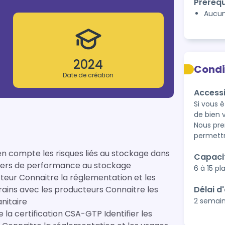
Prérequ
Aucu
2024
Condi
Date de création
Accessi
Si vous 
de bien 
Nous pre
permettr
Capaci
on Comprendre les leviers de performance au stockage
6 à 15 pl
n et les
Délai d
des collecteurs liées à la réglementation sanitaire
2 semai
CSA-GTP Identifier les