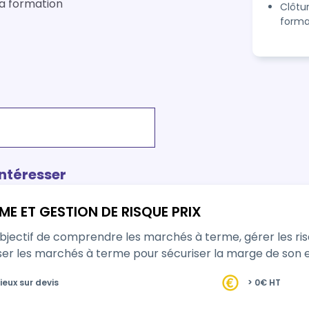
la formation
Clôtu
forma
intéresser
E ET GESTION DE RISQUE PRIX
 comprendre les marchés à terme, gérer les risques de prix liés à la commercialisa
grains et savoir utiliser les marchés à terme pour sécur
ieux sur devis
> 0€ HT