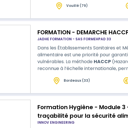
Vouillé (79)
FORMATION - DEMARCHE HACCP
JADHE FORMATION - SAS FORMEHPAD 33
Dans les Établissements Sanitaires et M
alimentaire est une priorité pour garant
vulnérables. La méthode
HACCP
(Hazard
reconnue à l’échelle internationale, perm
les dangers liés à l’hygiène alimentaire. Cette formation vise à comprendre et à
Bordeaux (33)
appliquer les principes fondamentaux de
Formation Hygiène - Module 3 
traçabilité pour la sécurité al
INNOV ENGINEERING