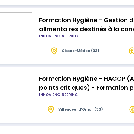
Formation Hygiène - Gestion de
alimentaires destinés à la c
INNOV ENGINEERING
Formation initiale
Cissac-Médoc (33)
Formation Hygiène - HACCP (A
points critiques) - Formation
INNOV ENGINEERING
Villenave-d'Ornon (33)