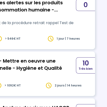
s alertes sur les produits
0
onsommation humaine -
 la procédure retrait rappel Test de
> 546€ HT
1 jour | 7 heures
- Mettre en oeuvre une
10
nelle - Hygiène et Qualité
Très bien
> 1092€ HT
2 jours | 14 heures