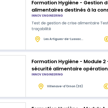
Formation Hygiène - Gestion de
alimentaires destinés à la c
INNOV ENGINEERING
Formation perfectionnement
Test de gestion de crise alimentaire Test de
traçabilité
Les Artigues-de-Lussac
(33)
Formation Hygiène - Module 2 
sécurité alimentaire opération
INNOV ENGINEERING
Villenave-d'Ornon (33)