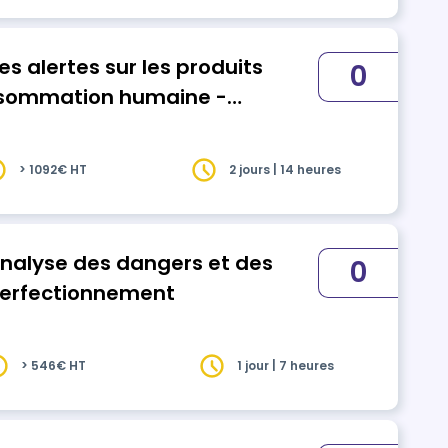
s alertes sur les produits
0
onsommation humaine -
> 1092€ HT
2 jours | 14 heures
nalyse des dangers et des
0
 perfectionnement
> 546€ HT
1 jour | 7 heures