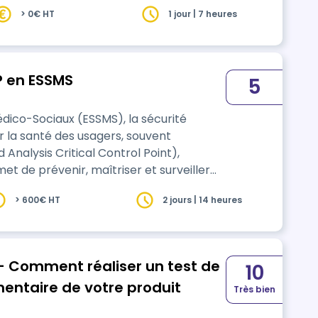
> 0€ HT
1 jour | 7 heures
 en ESSMS
5
édico-Sociaux (ESSMS), la sécurité
ir la santé des usagers, souvent
 Analysis Critical Control Point),
et de prévenir, maîtriser et surveiller
> 600€ HT
2 jours | 14 heures
 l…
- Comment réaliser un test de
10
imentaire de votre produit
Très bien