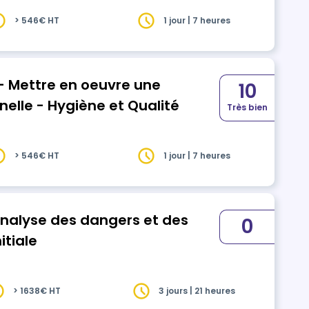
> 546€ HT
1 jour | 7 heures
- Mettre en oeuvre une
10
nelle - Hygiène et Qualité
Très bien
> 546€ HT
1 jour | 7 heures
nalyse des dangers et des
0
itiale
> 1638€ HT
3 jours | 21 heures