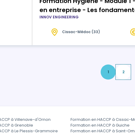
Formation Hygiène - Module 1 
en entreprise - Les fondamen
INNOV ENGINEERING
Cissac-Médoc (33)
1
2
ACCP à Villenave-d'Ornon
Formation en HACCP à Cissac-
HACCP à Grenoble
Formation en HACCP à Guiche
ACCP à Le Plessis-Grammoire
Formation en HACCP à Saint-Om