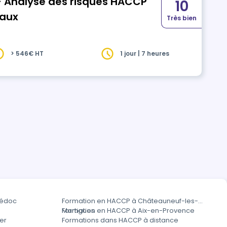
- Analyse des risques HACCP
10
taux
Très bien
> 546€ HT
1 jour | 7 heures
Médoc
Formation en HACCP à Châteauneuf-les-
Martigues
Formation en HACCP à Aix-en-Provence
er
Formations dans HACCP à distance