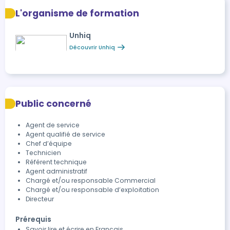
Détartrer et mettre en propreté un aérocondenseur
(02h00)
L'organisme de formation
Maitriser les procédures de bionettoyage en zone à
atmosphère contrôlée : Procédés de mise à gris et
Unhiq
mise à blanc (03h00)
Découvrir Unhiq
Réaliser une désinfection des surfaces par voie
aérienne (02h00)
Public concerné
Agent de service
Agent qualifié de service
Chef d’équipe
Technicien
Référent technique
Agent administratif
Chargé et/ou responsable Commercial
Chargé et/ou responsable d’exploitation
Directeur
Prérequis
Savoir lire et écrire en Français