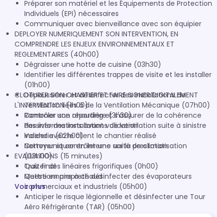
Préparer son matériel et les Équipements de Protection
Individuels (EPI) nécessaires
Communiquer avec bienveillance avec son équipier
DEPLOYER NUMERIQUEMENT SON INTERVENTION, EN
COMPRENDRE LES ENJEUX ENVIRONNEMENTAUX ET
REGLEMENTAIRES (40h00)
Dégraisser une hotte de cuisine (03h30)
Identifier les différentes trappes de visite et les installer
(01h00)
CLOTURER SON CHANTIER ET FAIRE SIGNER DIGITALEMENT
Dépoussiérer et désinfecter des installations de
L'INTERVENTION (1h00)
ventilation liées à de la Ventilation Mécanique (07h00)
Ramoner une chaudière (3h30)
Contrôler son reporting et s'assurer de la cohérence
Passiver des installations de ventilation suite à sinistre
des informations avant validation
incendie (02h00)
Valider avec le client le chantier réalisé
Nettoyer et contrôler une unité de climatisation
Communiquer en interne sur la prestation
EVALUATIONS (15 minutes)
(03h00)
Traiter des linéaires frigorifiques (0h00)
Quiz final
Mettre en propreté désinfecter des évaporateurs
Questionnaire à chaud
Voir plus
commerciaux et industriels (05h00)
Anticiper le risque légionnelle et désinfecter une Tour
Aéro Réfrigérante (TAR) (05h00)