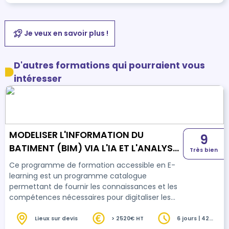
Je veux en savoir plus !
D'autres formations qui pourraient vous
intéresser
MODELISER L'INFORMATION DU
9
BATIMENT (BIM) VIA L'IA ET L'ANALYSE
Très bien
DE DONNEES DU TRAITEMENT DE L'AIR
Ce programme de formation accessible en E-
learning est un programme catalogue
permettant de fournir les connaissances et les
compétences nécessaires pour digitaliser les
pratiques métiers pour intégrer l'IA, optimiser les
ressources, garantir la sécurité des chantiers et
Lieux sur devis
> 2520€ HT
6 jours | 42
heures