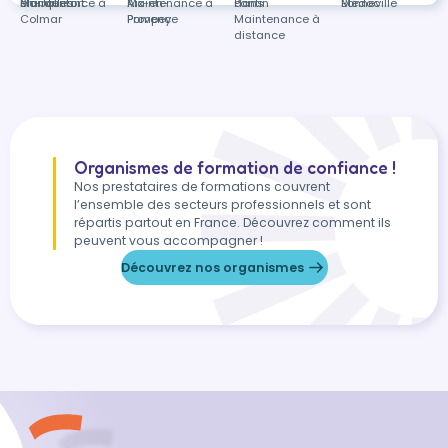
en-Jalles
Blanquefort
Maintenance à
Aix-en-
Maintenance à
Pantin
dans
Médoc
Bonneville
Colmar
Provence
Pompey
Maintenance à
distance
Organismes de formation de confiance !
Nos prestataires de formations couvrent
l’ensemble des secteurs professionnels et sont
répartis partout en France. Découvrez comment ils
peuvent vous accompagner !
Découvrez nos organismes