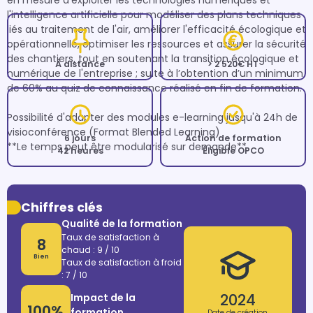
en mesure d'exploiter les technologies numériques et 
l'intelligence artificielle pour modéliser des plans techniques 
liés au traitement de l'air, améliorer l'efficacité écologique et 
opérationnelle, optimiser les ressources et assurer la sécurité 
des chantiers, tout en soutenant la transition écologique et 
À distance
> 2 520€ HT
numérique de l'entreprise ; suite à l’obtention d’un minimum 
de 60% au quiz de connaissance réalisé en fin de formation.

Possibilité d'adapter des modules e-learning jusqu'à 24h de 
visioconférence (Format Blended Learning)

6 jours
Action de formation
**Le temps peut être modularisé sur demande**
42 heures
Éligible OPCO
Chiffres clés
Qualité de la formation
Taux de satisfaction à
8
chaud : 9 / 10
Bien
Taux de satisfaction à froid
: 7 / 10
2024
Impact de la
100%
formation
Date de création