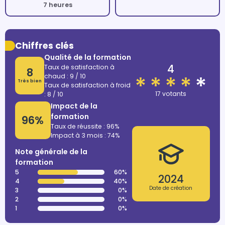
7 heures
Chiffres clés
Qualité de la formation
4
Taux de satisfaction à
8
chaud : 9 / 10
Très bien
Taux de satisfaction à froid
17 votants
: 8 / 10
Impact de la
formation
96%
Taux de réussite : 96%
Impact à 3 mois : 74%
Note générale de la
formation
5
60%
2024
4
40%
Date de création
3
0%
2
0%
1
0%