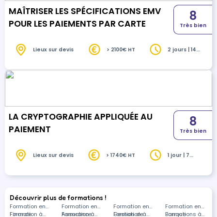
MAÎTRISER LES SPÉCIFICATIONS EMV
8
POUR LES PAIEMENTS PAR CARTE
Très bien
Lieux sur devis
> 2100€ HT
2 jours | 14
heures
LA CRYPTOGRAPHIE APPLIQUÉE AU
8
PAIEMENT
Très bien
Lieux sur devis
> 1740€ HT
1 jour | 7
heures
Découvrir plus de formations !
Formation en
Formation en
Formation en
Formation en
Finance
Formation à
Assurance
Formation à
Gestion de
Formation à
Banque
Formations à