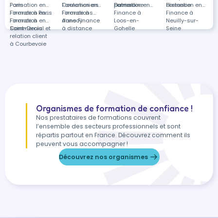
Paris
Formation en
Coulommiers
Formation en
patrimoine
Domont
Formation en
distance
Formation en
Finance à Paris
Formation en
Finance à
Formations
Finance à
Finance à
Finance à
Formation en
Annecy
dans Finance
Loos-en-
Neuilly-sur-
Saint-Denis
Commercial et
à distance
Gohelle
Seine
relation client
à Courbevoie
Organismes de formation de confiance !
Nos prestataires de formations couvrent
l’ensemble des secteurs professionnels et sont
répartis partout en France. Découvrez comment ils
peuvent vous accompagner !
Découvrez nos organismes