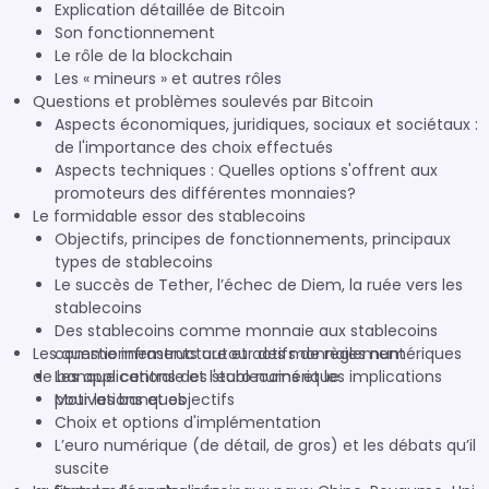
Explication détaillée de Bitcoin
Son fonctionnement
Le rôle de la blockchain
Les « mineurs » et autres rôles
Questions et problèmes soulevés par Bitcoin
Aspects économiques, juridiques, sociaux et sociétaux :
de l'importance des choix effectués
Aspects techniques : Quelles options s'offrent aux
promoteurs des différentes monnaies?
Le formidable essor des stablecoins
Objectifs, principes de fonctionnements, principaux
types de stablecoins
Le succès de Tether, l’échec de Diem, la ruée vers les
stablecoins
Des stablecoins comme monnaie aux stablecoins
Les questionnements autour des monnaies numériques
comme infrastructure et actifs de règlement
de banque centrale et l'euro numérique
Les applications des stablecoins et les implications
pour les banques
Motivations et objectifs
Choix et options d'implémentation
L’euro numérique (de détail, de gros) et les débats qu’il
suscite