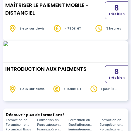
MAÎTRISER LE PAIEMENT MOBILE -
8
DISTANCIEL
Très bien
Lieux sur devis
> 790€ HT
3 heures
INTRODUCTION AUX PAIEMENTS
8
Très bien
Lieux sur devis
> 1490€ HT
1 jour | 8
heures
Découvrir plus de formations !
Formation en
Formation en
Formation en
Formation en
Finance
Formation en
Assurance
Formation en
Gestion de
Formation en
Banque
Formation en
Finance à Paris
Formation en
Finance à
Formation en
patrimoine
Finance à
Formation en
Finance à
Formation en