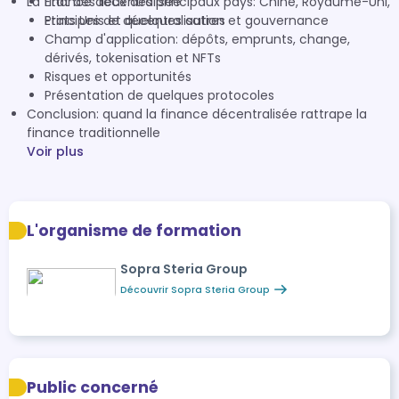
La finance décentralisée
Etat des lieux des principaux pays: Chine, Royaume-Uni,
Etats Unis et quelques autres
Principes de décentralisation et gouvernance
Champ d'application: dépôts, emprunts, change,
dérivés, tokenisation et NFTs
Risques et opportunités
Présentation de quelques protocoles
Conclusion: quand la finance décentralisée rattrape la
finance traditionnelle
Voir plus
L'organisme de formation
Sopra Steria Group
Découvrir Sopra Steria Group
Public concerné