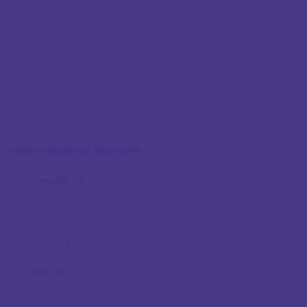
certification si vous proposez une action menant à une
certification enregistrée au Répertoire National des
Certifications Professionnelles (RNCP) et au Répertoire
Spécifique (RS)
Être à jour de vos obligations légales notamment par la
transmission à l’autorité administrative du bilan
pédagogique et financier
Conditions d'accès
Accessibilité
Quant à l’accessibilité aux personnes en situation de 
handicap, elle dépend du lieu de formation et du type de 
handicap au regard des modalités d’accompagnement 
pédagogique (ces aspects sont à évoquer impérativement 
au cours de l’entretien préalable à toute contractualisation).
Capacité
1 place