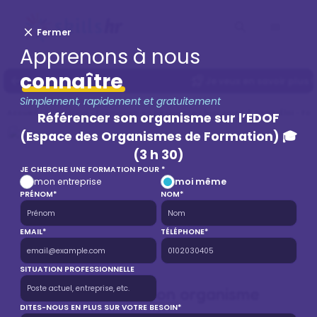
Fermer
Apprenons à nous
connaître
Je veux en savoir plus !
Simplement, rapidement et gratuitement
Accueil
Formation
Formation en Ressources humaines à Saint-Éloi
For
Référencer son organisme sur l’EDOF
(Espace des Organismes de Formation) 🎓
(3 h 30)
JE CHERCHE UNE FORMATION POUR *
mon entreprise
moi même
PRÉNOM*
NOM*
EMAIL*
TÉLÉPHONE*
SITUATION PROFESSIONNELLE
Référencer son organisme
DITES-NOUS EN PLUS SUR VOTRE BESOIN*