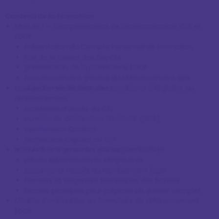
Contenu de la formation
Module 1 — Compréhension de l’environnement CPF et
EDOF
Présentation du Compte Personnel de Formation
rôle de la Caisse des Dépôts
présentation de la plateforme EDOF
fonctionnement général du référencement des
Module 2 — Vérification des conditions d’éligibilité au
organismes de formation
référencement
conditions d’accès au CPF
numéro de déclaration d’activité (NDA)
certification Qualiopi
formations éligibles au CPF
Module 3 — Préparer les pièces justificatives
conditions générales d’utilisation (CGU)
pièces administratives obligatoires
documents relatifs au représentant légal
formats et exigences techniques des fichiers
bonnes pratiques pour préparer un dossier complet
Module 4 — Accéder au formulaire de référencement
EDOF