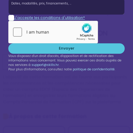
sur l’EDOF (Espace des
Organismes de Formation)
J'accepte les conditions d'utilisation*
🎓 (3 h 30) avec MC
CONSEIL ET FORMATION
PRO
Envoyer
Vous disposez d'un droit d'accès, d'opposition et de rectification des
informations vous concernant. Vous pouvez exercer ces droits auprès de
Je veux en savoir plus !
nos services à
support@skills.hr
.
Pour plus d'informations, consultez notre
politique de confidentialité
.
L’objectif de cette formation est de fournir aux participants 
les connaissances et les compétences nécessaires pour 
créer un compte EDOF (Espace des Organismes de 
Formation) et enregistrer leurs formations éligibles au 
Compte Personnel de Formation (CPF) sur la plateforme. 
À propos de cette formation