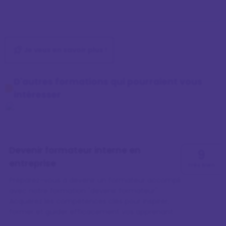
Je veux en savoir plus !
D'autres formations qui pourraient vous
intéresser
Devenir formateur interne en
9
entreprise
Très bien
Préparez-vous à devenir un formateur accompli
avec notre formation "devenir formateur".
Acquérez les compétences clés pour inspirer,
former et guider efficacement vos apprenants
vers la réussite.