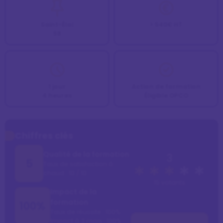
Saint-Éloi
> 540€ HT
58
1 jour
Action de formation
4 heures
Éligible OPCO
Chiffres clés
Qualité de la formation
3
5
Taux de satisfaction à
chaud : 10 / 10
15 votants
Impact de la
formation
100%
Taux de réussite : 100%
Impact à 3 mois : 100%