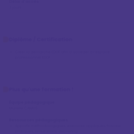
Délai d'accès
3 jours
Diplôme / Certification
Créer la démarche EDOF afin d’accéder à l’espace 
professionnel EDOF
Plus qu'une formation !
Équipe pédagogique
Murielle CAMUS
Ressources pédagogiques
Apports méthodologiques, exercices appliqués, travaux
pratiques, simulations, débriefing.