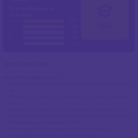
Note générale de la
formation
5
100%
2024
4
0%
Date de création
3
0%
2
0%
1
0%
En savoir plus
Objectifs pédagogiques
À l'issue de la formation, les apprenants seront capables
de :
Identifier le rôle de la plateforme EDOF dans le dispositif
CPF
Distinguer les acteurs impliqués dans la gestion du CPF
Identifier les conditions réglementaires et les documents
nécessaires pour accéder à EDOF
Renseigner les informations administratives et
pédagogiques requises dans le formulaire