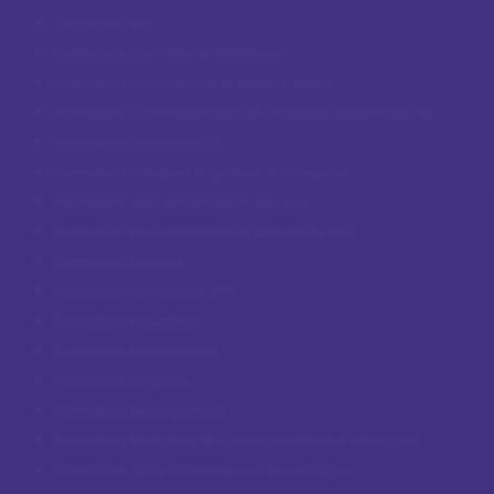
Formation Arts
Formation Bien-être et Esthétique
Formation Commercial et relation client
Formation Communication et efficacité personnelle et
professionnelle
Formation Comptabilité
Formation Création et gestion d'entreprise
Formation Droit et formation des Élus
Formation Environnement et démarche RSE
Formation Finance
Formation Immobilier, BTP
Formation Industries
Formation Informatique
Formation Langues
Formation Management
Formation Marketing et Communication d'entreprise
Formation Outils Numérique et Bureautique