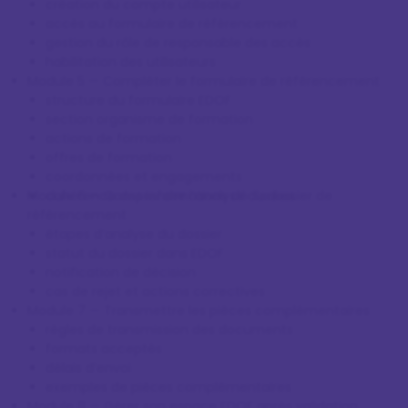
création du compte utilisateur
accès au formulaire de référencement
gestion du rôle de responsable des accès
habilitation des utilisateurs
Module 5 — Compléter le formulaire de référencement
structure du formulaire EDOF
section organisme de formation
actions de formation
offres de formation
coordonnées et engagements
Module 6 — Comprendre l’analyse du dossier de
cohérence des informations déclarées
référencement
étapes d’analyse du dossier
statut du dossier dans EDOF
notification de décision
cas de rejet et actions correctives
Module 7 — Transmettre les pièces complémentaires
règles de transmission des documents
formats acceptés
délais d’envoi
exemples de pièces complémentaires
Module 8 — Gérer son espace EDOF après validation