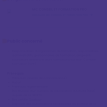
MC CONSEIL ET FORMATION PRO
Découvrir MC CONSEIL ET FORMATION PRO
Public concerné
Responsables d’organismes de formation, responsables
administratifs, gestionnaires de formation, dirigeants
souhaitant référencer leurs formations sur Mon Compte
Formation (CPF).
Prérequis
Prérequis (niveau de connaissance)
Aucun
Prérequis réglementaire
Être titulaire d’un numéro de Déclaration d’Activité (NDA)
auprès de la DREETS
Être certifié Qualiopi
Disposer des autorisations nécessaires du porteur de la